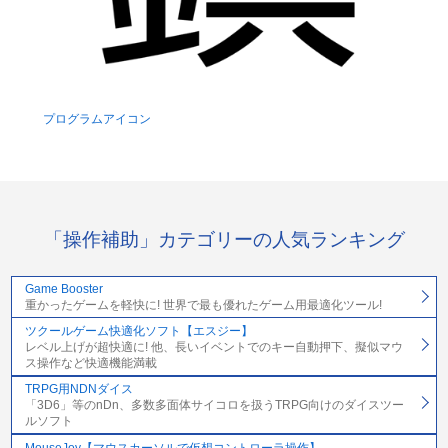
プログラムアイコン
「操作補助」カテゴリーの人気ランキング
Game Booster
重かったゲームを軽快に! 世界で最も優れたゲーム用最適化ツール!
ツクールゲーム快適化ソフト【エスジー】
レベル上げが超快適に! 他、長いイベントでのキー自動押下、擬似マウ
ス操作など快適機能満載
TRPG用NDNダイス
「3D6」等のnDn、多数多面体サイコロを扱うTRPG向けのダイスツー
ルソフト
MouseJoy【マウスカーソルで仮想コントローラ操作】