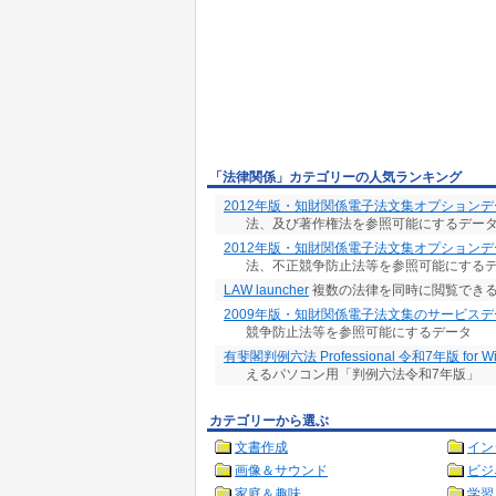
「法律関係」カテゴリーの人気ランキング
2012年版・知財関係電子法文集オプションデー
法、及び著作権法を参照可能にするデー
2012年版・知財関係電子法文集オプションデー
法、不正競争防止法等を参照可能にする
LAW launcher
複数の法律を同時に閲覧できる
2009年版・知財関係電子法文集のサービスデ
競争防止法等を参照可能にするデータ
有斐閣判例六法 Professional 令和7年版 for W
えるパソコン用「判例六法令和7年版」
カテゴリーから選ぶ
文書作成
イン
画像＆サウンド
ビジ
家庭＆趣味
学習