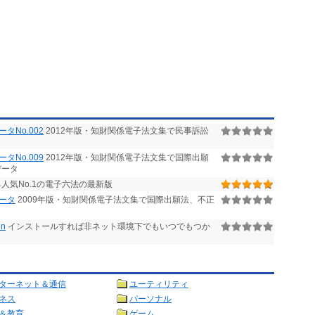
タNo.002
2012年版・知財関係電子法文集で民事訴訟
タ
タNo.009
2012年版・知財関係電子法文集で国際出願
データ
人気No.1の電子六法の最新版
ータ
2009年版・知財関係電子法文集で国際出願法、不正
in
インストールすれば非ネット環境下でもいつでもつか
ターネット＆通信
ユーティリティ
ネス
パーソナル
＆教育
ゲーム