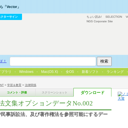
「Vector」
ベクターサイン
ちょい読み!
SELECTION
V
NGS Corporate Site
ド！
イブラリ
Windows
Mac(OS X)
全OS
新着ソフト
ランキング
/NT
>
学習＆教育
>
法律関係
ダウンロード
コメント・評価
スクリーンショット
法文集オプションデータNo.002
集で民事訴訟法、及び著作権法を参照可能にするデー