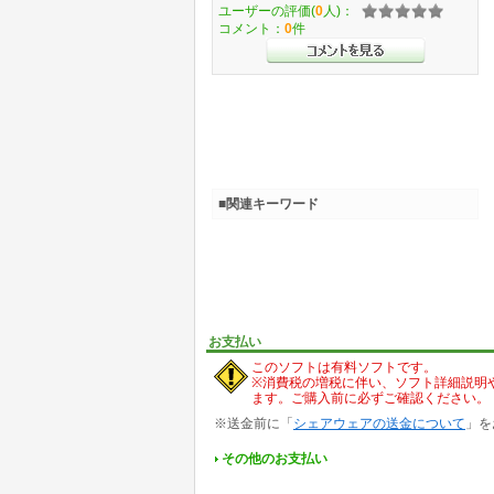
ユーザーの評価(
0
人)：
コメント：
0
件
■関連キーワード
お支払い
このソフトは有料ソフトです。
※消費税の増税に伴い、ソフト詳細説明
ます。ご購入前に必ずご確認ください。
※送金前に「
シェアウェアの送金について
」を
その他のお支払い