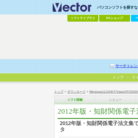
パソコンソフトを探すなら
ソフトライブラリ
PCショップ
サーチトレン
トップ
ラ
トップ
>
ダウンロード
>
Windows11/10/8/7/Vista/XP/2000
ソフト詳細
レビュー
2012年版・知財関係電子
2012年版・知財関係電子法文
タ