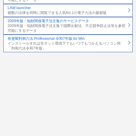
LAW launcher
複数の法律を同時に閲覧できる人気No.1の電子六法の最新版
2009年版・知財関係電子法文集のサービスデータ
2009年版・知財関係電子法文集で国際出願法、不正競争防止法等を参照
可能にするデータ
有斐閣判例六法 Professional 令和7年版 for Win
インストールすれば非ネット環境下でもいつでもつかえるパソコン用
「判例六法令和7年版」