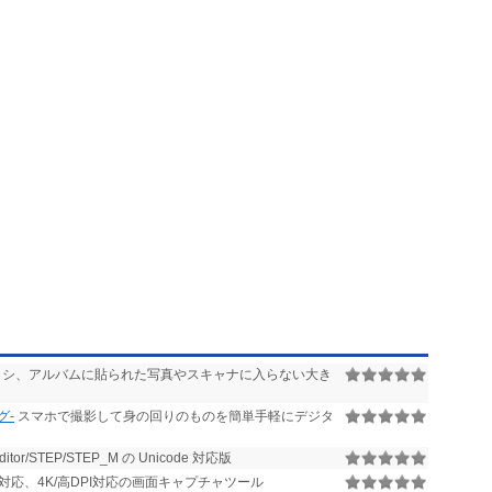
シ、アルバムに貼られた写真やスキャナに入らない大き
グ-
スマホで撮影して身の回りのものを簡単手軽にデジタ
r/STEP/STEP_M の Unicode 対応版
イ対応、4K/高DPI対応の画面キャプチャツール