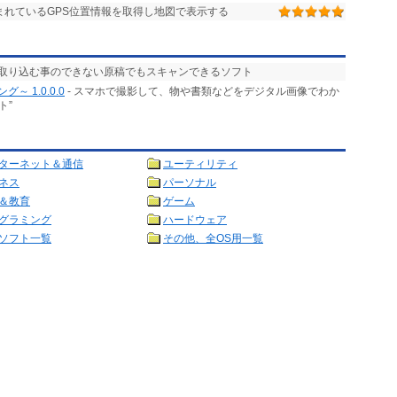
含まれているGPS位置情報を取得し地図で表示する
で取り込む事のできない原稿でもスキャンできるソフト
 1.0.0.0
- スマホで撮影して、物や書類などをデジタル画像でわか
ト”
ターネット＆通信
ユーティリティ
ネス
パーソナル
＆教育
ゲーム
グラミング
ハードウェア
ソフト一覧
その他、全OS用一覧