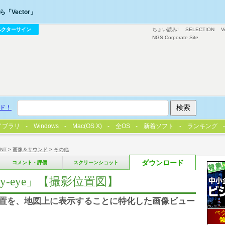
「Vector」
ベクターサイン
ちょい読み!
SELECTION
V
NGS Corporate Site
ド！
イブラリ
Windows
Mac(OS X)
全OS
新着ソフト
ランキング
/NT
>
画像＆サウンド
>
その他
ダウンロード
コメント・評価
スクリーンショット
-eye」【撮影位置図】
影位置を、地図上に表示することに特化した画像ビュー