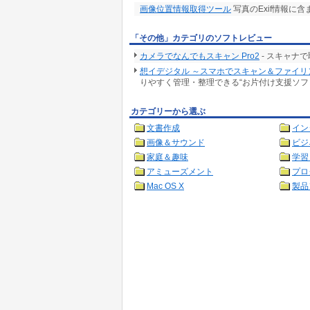
画像位置情報取得ツール
写真のExif情報に
「その他」カテゴリのソフトレビュー
カメラでなんでもスキャン Pro2
- スキャナ
想イデジタル ～スマホでスキャン＆ファイリング～
りやすく管理・整理できる“お片付け支援ソフ
カテゴリーから選ぶ
文書作成
イン
画像＆サウンド
ビジ
家庭＆趣味
学習
アミューズメント
プロ
Mac OS X
製品