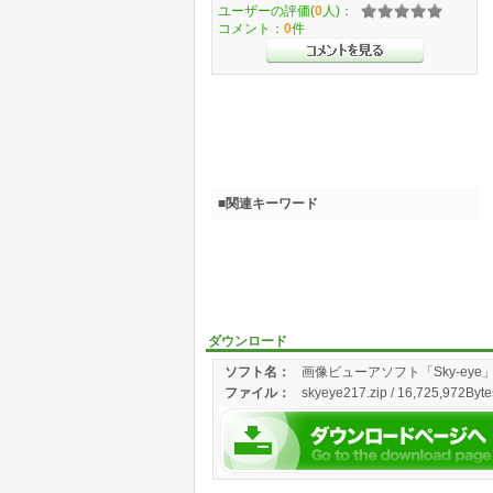
ユーザーの評価(
0
人)：
コメント：
0
件
■関連キーワード
ダウンロード
ソフト名：
画像ビューアソフト「Sky-ey
ファイル：
skyeye217.zip / 16,725,972Byte