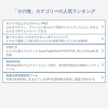
「その他」カテゴリーの人気ランキング
カメラでなんでもスキャン Pro2
はがきやチラシ、アルバムに貼られた写真やスキャナに入らない大きな
ものまで何でもスキャンできる
想イデジタル -スマホでスキャン&ファイリング-
スマホで撮影して身の回りのものを簡単手軽にデジタル化整理!
STEP_K
エクセル風タグエディタ SuperTagEditor/STEP/STEP_M の Unicode 対
応版
WowShot2
Windows用のマルチディスプレイ対応、4K/高DPI対応の画面キャプチャ
ツール
画像位置情報取得ツール
写真のExif情報に含まれているGPS位置情報を取得し地図で表示する