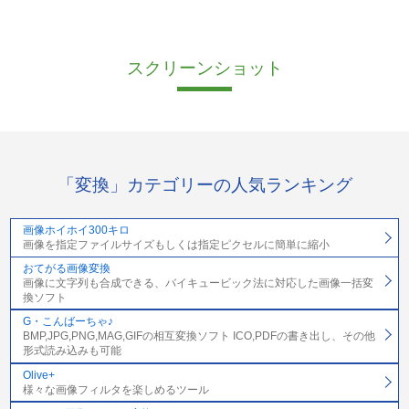
スクリーンショット
「変換」カテゴリーの人気ランキング
画像ホイホイ300キロ
画像を指定ファイルサイズもしくは指定ピクセルに簡単に縮小
おてがる画像変換
画像に文字列も合成できる、バイキュービック法に対応した画像一括変
換ソフト
G・こんばーちゃ♪
BMP,JPG,PNG,MAG,GIFの相互変換ソフト ICO,PDFの書き出し、その他
形式読み込みも可能
Olive+
様々な画像フィルタを楽しめるツール