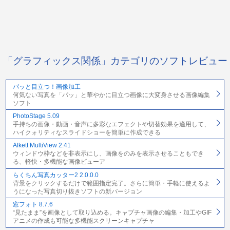
「グラフィックス関係」カテゴリのソフトレビュー
パッと目立つ！画像加工
何気ない写真を「パッ」と華やかに目立つ画像に大変身させる画像編集
ソフト
PhotoStage 5.09
手持ちの画像・動画・音声に多彩なエフェクトや切替効果を適用して、
ハイクォリティなスライドショーを簡単に作成できる
Alkett MultiView 2.41
ウィンドウ枠などを非表示にし、画像をのみを表示させることもでき
る、軽快・多機能な画像ビューア
らくちん写真カッター2 2.0.0.0
背景をクリックするだけで範囲指定完了。さらに簡単・手軽に使えるよ
うになった写真切り抜きソフトの新バージョン
窓フォト 8.7.6
“見たまま”を画像として取り込める。キャプチャ画像の編集・加工やGIF
アニメの作成も可能な多機能スクリーンキャプチャ