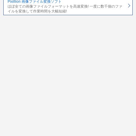
Pixillion 画像ファイル変換ソフト
ほぼ全ての画像ファイルフォーマットを高速変換! 一度に数千個のファ
イルを変換して作業時間を大幅短縮!