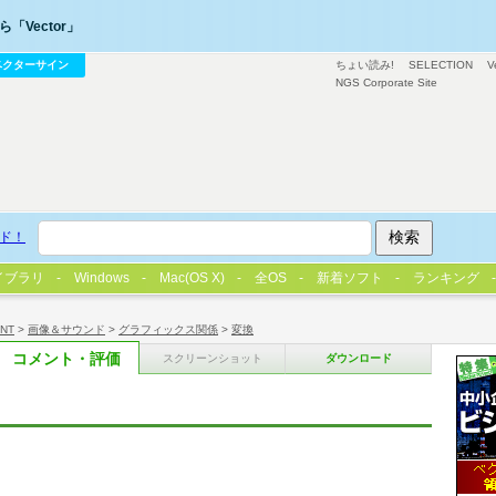
「Vector」
ベクターサイン
ちょい読み!
SELECTION
V
NGS Corporate Site
ド！
イブラリ
Windows
Mac(OS X)
全OS
新着ソフト
ランキング
/NT
>
画像＆サウンド
>
グラフィックス関係
>
変換
コメント・評価
スクリーンショット
ダウンロード