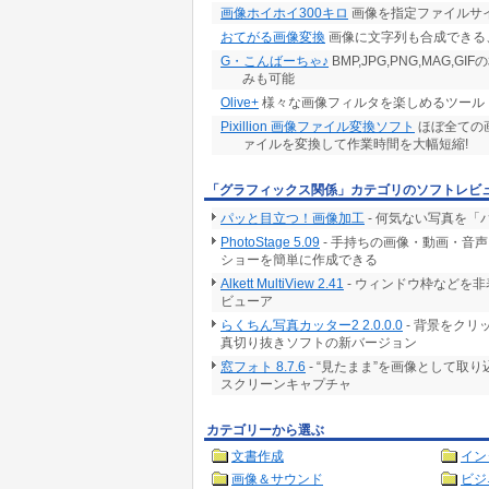
画像ホイホイ300キロ
画像を指定ファイルサ
おてがる画像変換
画像に文字列も合成できる
G・こんばーちゃ♪
BMP,JPG,PNG,MAG,
みも可能
Olive+
様々な画像フィルタを楽しめるツール
Pixillion 画像ファイル変換ソフト
ほぼ全ての
ァイルを変換して作業時間を大幅短縮!
「グラフィックス関係」カテゴリのソフトレビ
パッと目立つ！画像加工
- 何気ない写真を
PhotoStage 5.09
- 手持ちの画像・動画・音
ショーを簡単に作成できる
Alkett MultiView 2.41
- ウィンドウ枠などを
ビューア
らくちん写真カッター2 2.0.0.0
- 背景をク
真切り抜きソフトの新バージョン
窓フォト 8.7.6
- “見たまま”を画像として取
スクリーンキャプチャ
カテゴリーから選ぶ
文書作成
イン
画像＆サウンド
ビジ