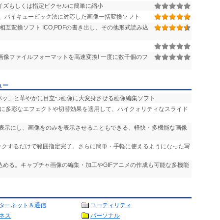
イズもしくは指定ピクセルに簡単に縮小
、バイキュービック法に対応した画像一括変換ソフト
GIFの相互変換ソフト ICO,PDFの書き出し、その他形式読み込
画像ファイルフォーマットを高速変換! 一度に数千個のフ
ュー
「パッ」と華やかに目立つ画像に大変身させる画像編集ソフト
声に多彩なエフェクトや切替効果を適用して、ハイクォリティなスライド
非表示にし、画像をのみを表示させることもできる、軽快・多機能な画像
リックするだけで範囲指定完了。さらに簡単・手軽に使えるようになった写
り込める。キャプチャ画像の編集・加工やGIFアニメの作成も可能な多機能
ターネット＆通信
ユーティリティ
ネス
パーソナル