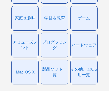
家庭＆趣味
学習＆教育
ゲーム
アミューズメ
プログラミン
ハードウェア
ント
グ
製品ソフト一
その他、全OS
Mac OS X
覧
用一覧