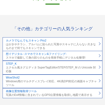
「その他」カテゴリーの人気ランキング
カメラでなんでもスキャン Pro2
はがきやチラシ、アルバムに貼られた写真やスキャナに入らない大きな
ものまで何でもスキャンできる
想イデジタル -スマホでスキャン&ファイリング-
スマホで撮影して身の回りのものを簡単手軽にデジタル化整理!
STEP_K
エクセル風タグエディタ SuperTagEditor/STEP/STEP_M の Unicode 対
応版
WowShot2
Windows用のマルチディスプレイ対応、4K/高DPI対応の画面キャプチャ
ツール
画像位置情報取得ツール
写真のExif情報に含まれているGPS位置情報を取得し地図で表示する