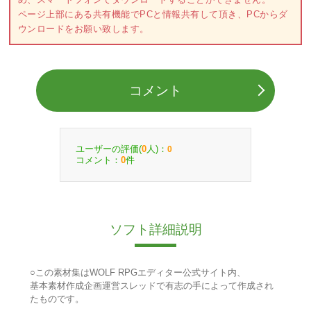
ページ上部にある共有機能でPCと情報共有して頂き、PCからダ
ウンロードをお願い致します。
コメント
ユーザーの評価(
人)：
0
0
コメント：
件
0
ソフト詳細説明
○この素材集はWOLF RPGエディター公式サイト内、
基本素材作成企画運営スレッドで有志の手によって作成され
たものです。