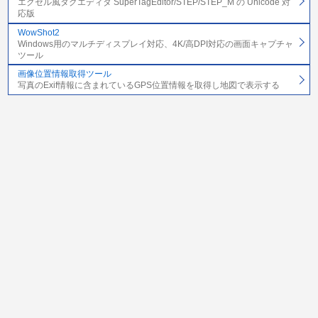
エクセル風タグエディタ SuperTagEditor/STEP/STEP_M の Unicode 対
応版
WowShot2
Windows用のマルチディスプレイ対応、4K/高DPI対応の画面キャプチャ
ツール
画像位置情報取得ツール
写真のExif情報に含まれているGPS位置情報を取得し地図で表示する