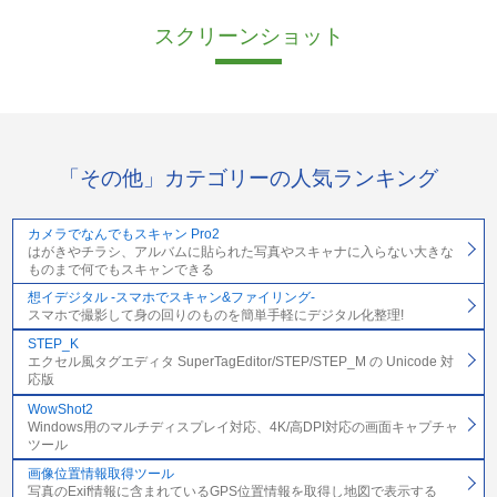
スクリーンショット
「その他」カテゴリーの人気ランキング
カメラでなんでもスキャン Pro2
はがきやチラシ、アルバムに貼られた写真やスキャナに入らない大きな
ものまで何でもスキャンできる
想イデジタル -スマホでスキャン&ファイリング-
スマホで撮影して身の回りのものを簡単手軽にデジタル化整理!
STEP_K
エクセル風タグエディタ SuperTagEditor/STEP/STEP_M の Unicode 対
応版
WowShot2
Windows用のマルチディスプレイ対応、4K/高DPI対応の画面キャプチャ
ツール
画像位置情報取得ツール
写真のExif情報に含まれているGPS位置情報を取得し地図で表示する