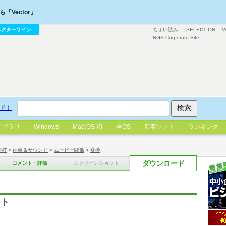
「Vector」
ベクターサイン
ちょい読み!
SELECTION
V
NGS Corporate Site
ド！
イブラリ
Windows
Mac(OS X)
全OS
新着ソフト
ランキング
/NT
>
画像＆サウンド
>
ムービー関係
>
変換
ダウンロード
コメント・評価
スクリーンショット
フト