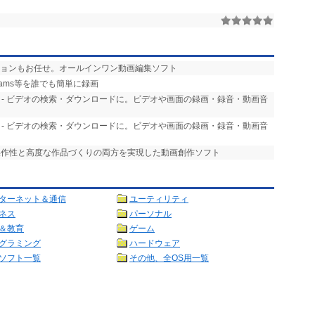
ションもお任せ。オールインワン動画編集ソフト
・Teams等を誰でも簡単に録画
- ビデオの検索・ダウンロードに。ビデオや画面の録画・録音・動画音
- ビデオの検索・ダウンロードに。ビデオや画面の録画・録音・動画音
な操作性と高度な作品づくりの両方を実現した動画創作ソフト
ターネット＆通信
ユーティリティ
ネス
パーソナル
＆教育
ゲーム
グラミング
ハードウェア
ソフト一覧
その他、全OS用一覧