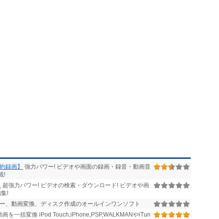
予約録画】
強力パワー! ビデオや画面の録画・録音・動画音
載!
】
超強力パワー! ビデオの検索・ダウンロード! ビデオや画
集!
コピー、動画変換、ディスク作成のオールインワンソフト
変換 iPod Touch,iPhone,PSP,WALKMANやiTun