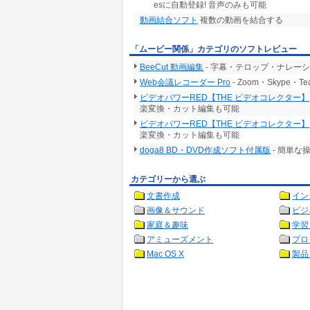
esに自動登録! 音声のみも可能
動画結合ソフト
複数の動画を結合する
「ムービー関係」カテゴリのソフトレビュー
BeeCut 動画編集
- 字幕・テロップ・ナレー
Web会議レコーダー Pro
- Zoom・Skype
ビデオパワーRED【THE ビデオコレクター】
楽変換・カット編集も可能
ビデオパワーRED【THE ビデオコレクター】
楽変換・カット編集も可能
doga8 BD・DVD作成ソフト付属版
- 簡単
カテゴリーから選ぶ
文書作成
イン
画像＆サウンド
ビジ
家庭＆趣味
学習
アミューズメント
プロ
Mac OS X
製品