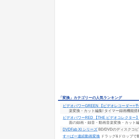
「変換」カテゴリーの人気ランキング
ビデオパワーGREEN 【ビデオレコーダー+
楽変換・カット編集! タイマー録画機能搭
ビデオパワーRED 【THE ビデオコレクター
面の録画・録音・動画音楽変換・カット編
DVDFab XI シリーズ
BD/DVDのディスク
すーぱー連続動画変換
ドラッグ&ドロップで動画を一括