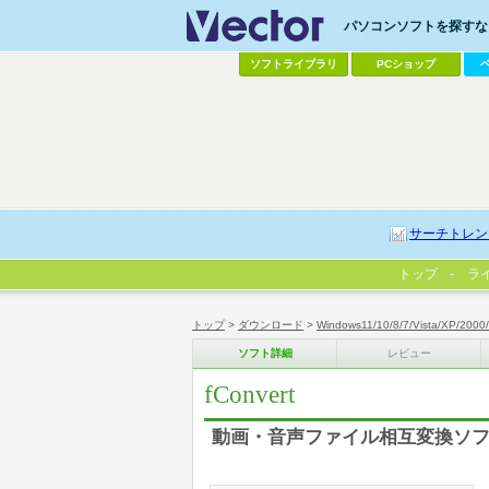
パソコンソフトを探すなら
ソフトライブラリ
PCショップ
サーチトレン
トップ
ラ
トップ
>
ダウンロード
>
Windows11/10/8/7/Vista/XP/2000
ソフト詳細
レビュー
fConvert
動画・音声ファイル相互変換ソ