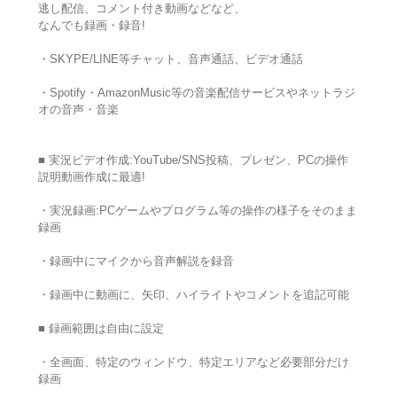
逃し配信、コメント付き動画などなど、
なんでも録画・録音!
・SKYPE/LINE等チャット、音声通話、ビデオ通話
・Spotify・AmazonMusic等の音楽配信サービスやネットラジ
オの音声・音楽
■ 実況ビデオ作成:YouTube/SNS投稿、プレゼン、PCの操作
説明動画作成に最適!
・実況録画:PCゲームやプログラム等の操作の様子をそのまま
録画
・録画中にマイクから音声解説を録音
・録画中に動画に、矢印、ハイライトやコメントを追記可能
■ 録画範囲は自由に設定
・全画面、特定のウィンドウ、特定エリアなど必要部分だけ
録画