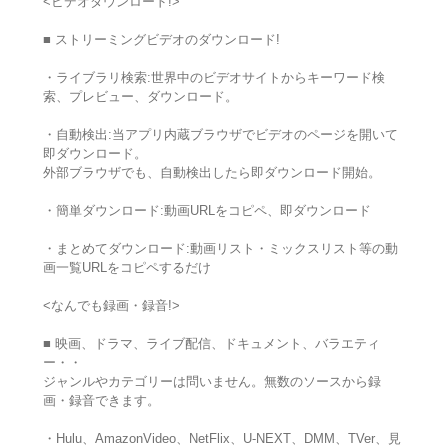
<ビデオダウンロード!>
■ ストリーミングビデオのダウンロード!
・ライブラリ検索:世界中のビデオサイトからキーワード検
索、プレビュー、ダウンロード。
・自動検出:当アプリ内蔵ブラウザでビデオのページを開いて
即ダウンロード。
外部ブラウザでも、自動検出したら即ダウンロード開始。
・簡単ダウンロード:動画URLをコピペ、即ダウンロード
・まとめてダウンロード:動画リスト・ミックスリスト等の動
画一覧URLをコピペするだけ
<なんでも録画・録音!>
■ 映画、ドラマ、ライブ配信、ドキュメント、バラエティ
ー・・
ジャンルやカテゴリーは問いません。無数のソースから録
画・録音できます。
・Hulu、AmazonVideo、NetFlix、U-NEXT、DMM、TVer、見