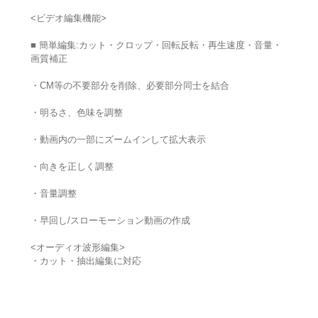
<ビデオ編集機能>
■ 簡単編集:カット・クロップ・回転反転・再生速度・音量・
画質補正
・CM等の不要部分を削除、必要部分同士を結合
・明るさ、色味を調整
・動画内の一部にズームインして拡大表示
・向きを正しく調整
・音量調整
・早回し/スローモーション動画の作成
<オーディオ波形編集>
・カット・抽出編集に対応