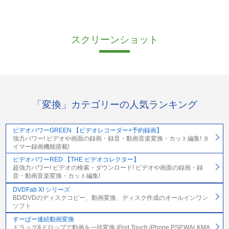
スクリーンショット
「変換」カテゴリーの人気ランキング
ビデオパワーGREEN 【ビデオレコーダー+予約録画】
強力パワー! ビデオや画面の録画・録音・動画音楽変換・カット編集! タ
イマー録画機能搭載!
ビデオパワーRED 【THE ビデオコレクター】
超強力パワー! ビデオの検索・ダウンロード! ビデオや画面の録画・録
音・動画音楽変換・カット編集!
DVDFab XI シリーズ
BD/DVDのディスクコピー、動画変換、ディスク作成のオールインワン
ソフト
すーぱー連続動画変換
ドラッグ&ドロップで動画を一括変換 iPod Touch,iPhone,PSP,WALKMA