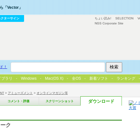
「Vector」
ベクターサイン
ちょい読み!
SELECTION
V
NGS Corporate Site
ド！
イブラリ
Windows
Mac(OS X)
全OS
新着ソフト
ランキング
/NT
>
アミューズメント
>
オンラインマガジン等
ダウンロード
コメント・評価
スクリーンショット
トーク