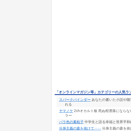
「オンラインマガジン等」カテゴリーの人気ラ
スパークバインダー
あなたの書いた小説や随
れる
ヤマノケ
2chオカルト板 死ぬ程洒落になら
ラー
バラ色の素粒子
中学生と語る幸福と世界平和(
分身主義の森を抜けて‥‥
分身主義の森を抜