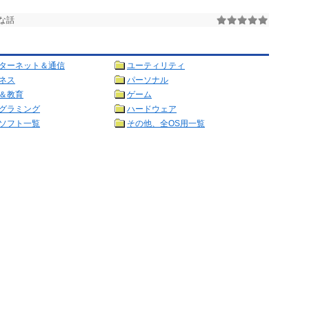
な話
ターネット＆通信
ユーティリティ
ネス
パーソナル
＆教育
ゲーム
グラミング
ハードウェア
ソフト一覧
その他、全OS用一覧