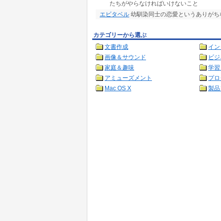
たちがやらなければいけないこと
エビタベル
幼馴染同士の恋愛というありがち
カテゴリーから選ぶ
文書作成
イン
画像＆サウンド
ビジ
家庭＆趣味
学習
アミューズメント
プロ
Mac OS X
製品