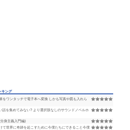
ンキング
筆をワンタッチで電子本へ変換 しかも写真や図も入れら
ない話を集めてみない? より選択肢なしのサウンドノベルホ
分身主義入門編)
けて世界に奇跡を起こすために今僕たちにできること今僕