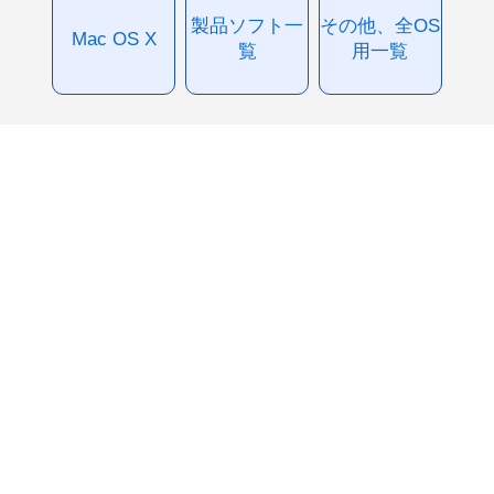
製品ソフト一
その他、全OS
Mac OS X
覧
用一覧