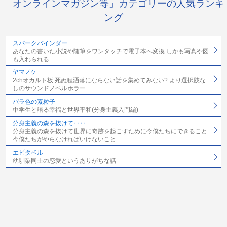
「オンラインマガジン等」カテゴリーの人気ランキ
ング
スパークバインダー
あなたの書いた小説や随筆をワンタッチで電子本へ変換 しかも写真や図
も入れられる
ヤマノケ
2chオカルト板 死ぬ程洒落にならない話を集めてみない? より選択肢な
しのサウンドノベルホラー
バラ色の素粒子
中学生と語る幸福と世界平和(分身主義入門編)
分身主義の森を抜けて‥‥
分身主義の森を抜けて世界に奇跡を起こすために今僕たちにできること
今僕たちがやらなければいけないこと
エビタベル
幼馴染同士の恋愛というありがちな話