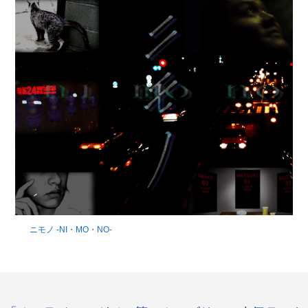
ニモノ -NI・MO・NO-