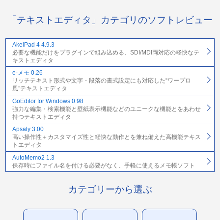
「テキストエディタ」カテゴリのソフトレビュー
AkelPad 4 4.9.3
必要な機能だけをプラグインで組み込める、SDI/MDI両対応の軽快なテ
キストエディタ
e-メモ 0.26
リッチテキスト形式や文字・段落の書式設定にも対応した“ワープロ
風”テキストエディタ
GoEditor for Windows 0.98
強力な編集・検索機能と壁紙表示機能などのユニークな機能とをあわせ
持つテキストエディタ
Apsaly 3.00
高い操作性＋カスタマイズ性と軽快な動作とを兼ね備えた高機能テキス
トエディタ
AutoMemo2 1.3
保存時にファイル名を付ける必要がなく、手軽に使えるメモ帳ソフト
カテゴリーから選ぶ