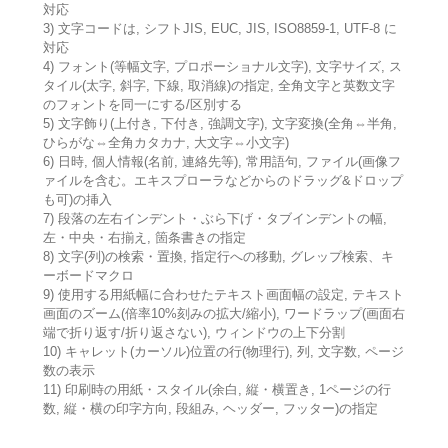
対応
3) 文字コードは, シフトJIS, EUC, JIS, ISO8859-1, UTF-8 に
対応
4) フォント(等幅文字, プロポーショナル文字), 文字サイズ, ス
タイル(太字, 斜字, 下線, 取消線)の指定, 全角文字と英数文字
のフォントを同一にする/区別する
5) 文字飾り(上付き, 下付き, 強調文字), 文字変換(全角⇔半角,
ひらがな⇔全角カタカナ, 大文字⇔小文字)
6) 日時, 個人情報(名前, 連絡先等), 常用語句, ファイル(画像フ
ァイルを含む。エキスプローラなどからのドラッグ&ドロップ
も可)の挿入
7) 段落の左右インデント・ぶら下げ・タブインデントの幅,
左・中央・右揃え, 箇条書きの指定
8) 文字(列)の検索・置換, 指定行への移動, グレップ検索、キ
ーボードマクロ
9) 使用する用紙幅に合わせたテキスト画面幅の設定, テキスト
画面のズーム(倍率10%刻みの拡大/縮小), ワードラップ(画面右
端で折り返す/折り返さない), ウィンドウの上下分割
10) キャレット(カーソル)位置の行(物理行), 列, 文字数, ページ
数の表示
11) 印刷時の用紙・スタイル(余白, 縦・横置き, 1ページの行
数, 縦・横の印字方向, 段組み, ヘッダー, フッター)の指定