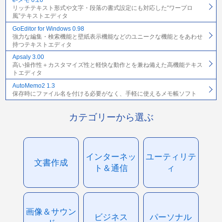
e-メモ 0.26
リッチテキスト形式や文字・段落の書式設定にも対応した“ワープロ
風”テキストエディタ
GoEditor for Windows 0.98
強力な編集・検索機能と壁紙表示機能などのユニークな機能とをあわせ
持つテキストエディタ
Apsaly 3.00
高い操作性＋カスタマイズ性と軽快な動作とを兼ね備えた高機能テキス
トエディタ
AutoMemo2 1.3
保存時にファイル名を付ける必要がなく、手軽に使えるメモ帳ソフト
カテゴリーから選ぶ
インターネッ
ユーティリテ
文書作成
ト＆通信
ィ
画像＆サウン
ビジネス
パーソナル