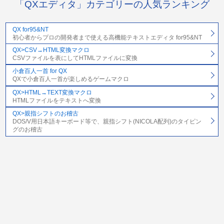
「QXエディタ」カテゴリーの人気ランキング
QX for95&NT
初心者からプロの開発者まで使える高機能テキストエディタ for95&NT
QX>CSV→HTML変換マクロ
CSVファイルを表にしてHTMLファイルに変換
小倉百人一首 for QX
QXで小倉百人一首が楽しめるゲームマクロ
QX>HTML→TEXT変換マクロ
HTMLファイルをテキストへ変換
QX>親指シフトのお稽古
DOS/V用日本語キーボード等で、親指シフト(NICOLA配列)のタイピン
グのお稽古