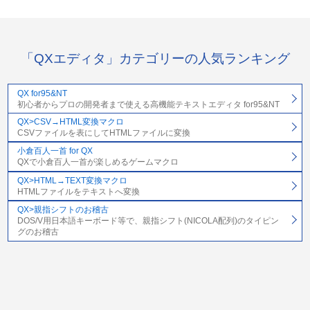
「QXエディタ」カテゴリーの人気ランキング
QX for95&NT
初心者からプロの開発者まで使える高機能テキストエディタ for95&NT
QX>CSV→HTML変換マクロ
CSVファイルを表にしてHTMLファイルに変換
小倉百人一首 for QX
QXで小倉百人一首が楽しめるゲームマクロ
QX>HTML→TEXT変換マクロ
HTMLファイルをテキストへ変換
QX>親指シフトのお稽古
DOS/V用日本語キーボード等で、親指シフト(NICOLA配列)のタイピン
グのお稽古