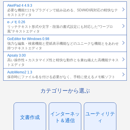
AkelPad 4 4.9.3
必要な機能だけをプラグインで組み込める、SDI/MDI両対応の軽快なテ
キストエディタ
e-メモ 0.26
リッチテキスト形式や文字・段落の書式設定にも対応した“ワープロ
風”テキストエディタ
GoEditor for Windows 0.98
強力な編集・検索機能と壁紙表示機能などのユニークな機能とをあわせ
持つテキストエディタ
Apsaly 3.00
高い操作性＋カスタマイズ性と軽快な動作とを兼ね備えた高機能テキス
トエディタ
AutoMemo2 1.3
保存時にファイル名を付ける必要がなく、手軽に使えるメモ帳ソフト
カテゴリーから選ぶ
インターネッ
ユーティリテ
文書作成
ト＆通信
ィ