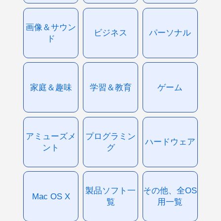
画像＆サウン
ビジネス
パーソナル
ド
家庭＆趣味
学習＆教育
ゲーム
アミューズメ
プログラミン
ハードウェア
ント
グ
製品ソフト一
その他、全OS
Mac OS X
覧
用一覧