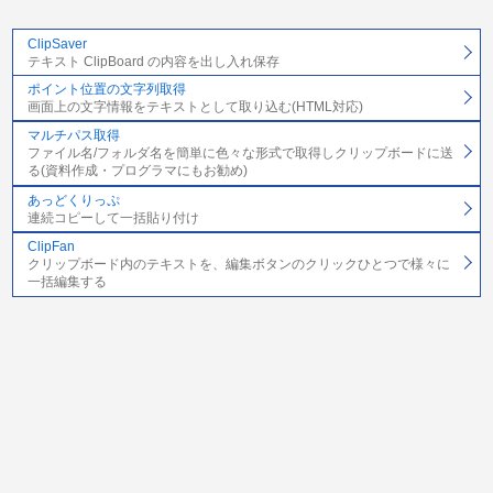
ClipSaver
テキスト ClipBoard の内容を出し入れ保存
ポイント位置の文字列取得
画面上の文字情報をテキストとして取り込む(HTML対応)
マルチパス取得
ファイル名/フォルダ名を簡単に色々な形式で取得しクリップボードに送
る(資料作成・プログラマにもお勧め)
あっどくりっぷ
連続コピーして一括貼り付け
ClipFan
クリップボード内のテキストを、編集ボタンのクリックひとつで様々に
一括編集する