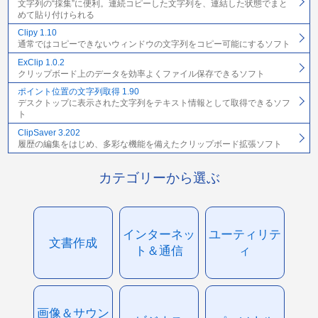
文字列の“採集”に便利。連続コピーした文字列を、連結した状態でまと
めて貼り付けられる
Clipy 1.10
通常ではコピーできないウィンドウの文字列をコピー可能にするソフト
ExClip 1.0.2
クリップボード上のデータを効率よくファイル保存できるソフト
ポイント位置の文字列取得 1.90
デスクトップに表示された文字列をテキスト情報として取得できるソフ
ト
ClipSaver 3.202
履歴の編集をはじめ、多彩な機能を備えたクリップボード拡張ソフト
カテゴリーから選ぶ
インターネッ
ユーティリテ
文書作成
ト＆通信
ィ
画像＆サウン