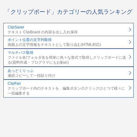
「クリップボード」カテゴリーの人気ランキング
ClipSaver
テキスト ClipBoard の内容を出し入れ保存
ポイント位置の文字列取得
画面上の文字情報をテキストとして取り込む(HTML対応)
マルチパス取得
ファイル名/フォルダ名を簡単に色々な形式で取得しクリップボードに送
る(資料作成・プログラマにもお勧め)
あっどくりっぷ
連続コピーして一括貼り付け
ClipFan
クリップボード内のテキストを、編集ボタンのクリックひとつで様々に
一括編集する