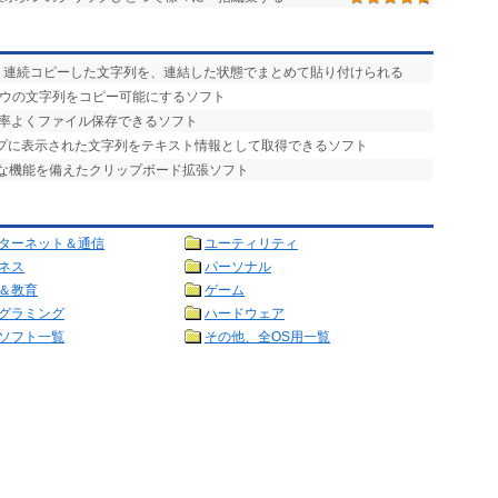
便利。連続コピーした文字列を、連結した状態でまとめて貼り付けられる
ドウの文字列をコピー可能にするソフト
効率よくファイル保存できるソフト
ップに表示された文字列をテキスト情報として取得できるソフト
彩な機能を備えたクリップボード拡張ソフト
ターネット＆通信
ユーティリティ
ネス
パーソナル
＆教育
ゲーム
グラミング
ハードウェア
ソフト一覧
その他、全OS用一覧