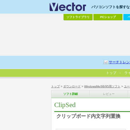
パソコンソフトを探すなら
ソフトライブラリ
PCショップ
サーチトレン
トップ
ラ
トップ
>
ダウンロード
>
WindowsMe/98/95用ソフト
>
ユー
ソフト詳細
レビュー
ClipSed
クリップボード内文字列置換