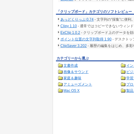
「クリップボード」カテゴリのソフトレビュー
あっどくりっぷ 0.74
- 文字列の“採集”に
Clipy 1.10
- 通常ではコピーできないウィン
ExClip 1.0.2
- クリップボード上のデータを
ポイント位置の文字列取得 1.90
- デスクト
ClipSaver 3.202
- 履歴の編集をはじめ、多
カテゴリーから選ぶ
文書作成
イン
画像＆サウンド
ビジ
家庭＆趣味
学習
アミューズメント
プロ
Mac OS X
製品