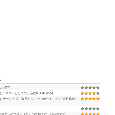
グ
し入れ保存
テキストとして取り込む(HTML対応)
単に色々な形式で取得しクリップボードに送る(資料作成・
集ボタンのクリックひとつで様々に一括編集する