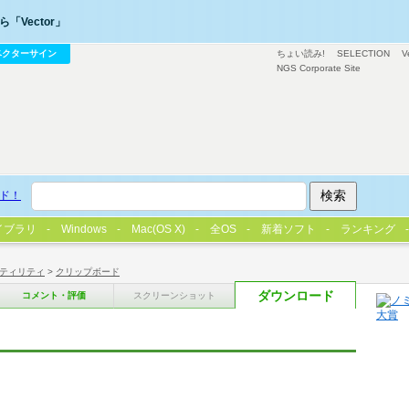
「Vector」
ベクターサイン
ちょい読み!
SELECTION
V
NGS Corporate Site
ド！
イブラリ
Windows
Mac(OS X)
全OS
新着ソフト
ランキング
ティリティ
>
クリップボード
ダウンロード
コメント・評価
スクリーンショット