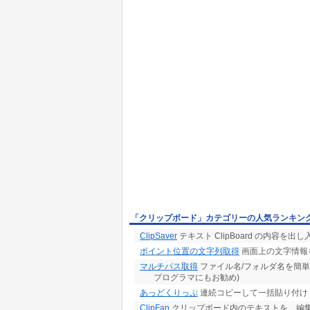
「クリップボード」カテゴリーの人気ランキン
ClipSaver
テキスト ClipBoard の内容を出
ポイント位置の文字列取得
画面上の文字情報を
マルチパス取得
ファイル名/フォルダ名を簡
プログラマにもお勧め)
あっどくりっぷ
連続コピーして一括貼り付け
ClipFan
クリップボード内のテキストを、編