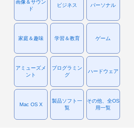
画像＆サウン
ビジネス
パーソナル
ド
家庭＆趣味
学習＆教育
ゲーム
アミューズメ
プログラミン
ハードウェア
ント
グ
製品ソフト一
その他、全OS
Mac OS X
覧
用一覧