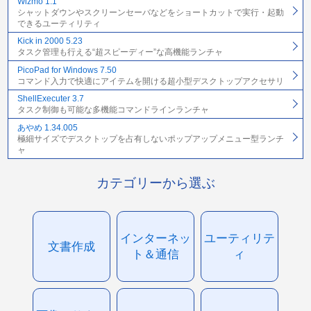
Wizmo 1.1
シャットダウンやスクリーンセーバなどをショートカットで実行・起動
できるユーティリティ
Kick in 2000 5.23
タスク管理も行える“超スピーディー”な高機能ランチャ
PicoPad for Windows 7.50
コマンド入力で快適にアイテムを開ける超小型デスクトップアクセサリ
ShellExecuter 3.7
タスク制御も可能な多機能コマンドラインランチャ
あやめ 1.34.005
極細サイズでデスクトップを占有しないポップアップメニュー型ランチ
ャ
カテゴリーから選ぶ
インターネッ
ユーティリテ
文書作成
ト＆通信
ィ