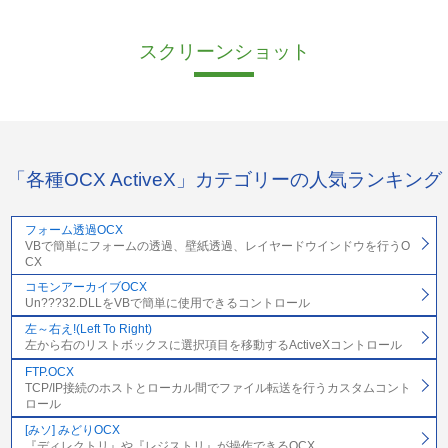
スクリーンショット
「各種OCX ActiveX」カテゴリーの人気ランキング
フォーム透過OCX
VBで簡単にフォームの透過、壁紙透過、レイヤードウインドウを行うO
CX
コモンアーカイブOCX
Un???32.DLLをVBで簡単に使用できるコントロール
左～右え!(Left To Right)
左から右のリストボックスに選択項目を移動するActiveXコントロール
FTP.OCX
TCP/IP接続のホストとローカル間でファイル転送を行うカスタムコント
ロール
[みソ] みどりOCX
『ディレクトリ』や『レジストリ』が操作できるOCX