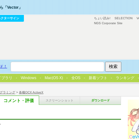
「Vector」
ベクターサイン
ちょい読み!
SELECTION
V
NGS Corporate Site
ド！
イブラリ
Windows
Mac(OS X)
全OS
新着ソフト
ランキング
グラミング
>
各種OCX ActiveX
コメント・評価
スクリーンショット
ダウンロード
ル