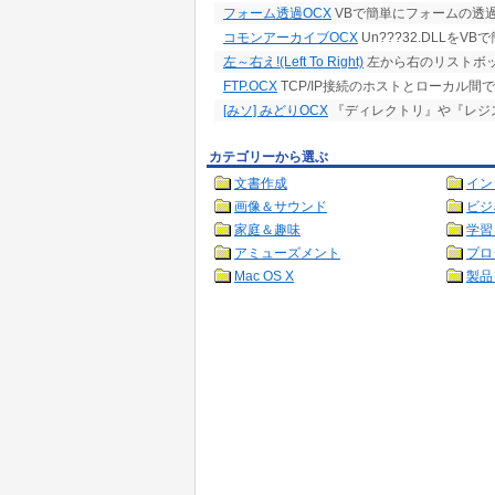
フォーム透過OCX
VBで簡単にフォームの透
コモンアーカイブOCX
Un???32.DLLを
左～右え!(Left To Right)
左から右のリストボッ
FTP.OCX
TCP/IP接続のホストとローカル
[みソ] みどりOCX
『ディレクトリ』や『レジ
カテゴリーから選ぶ
文書作成
イン
画像＆サウンド
ビジ
家庭＆趣味
学習
アミューズメント
プロ
Mac OS X
製品