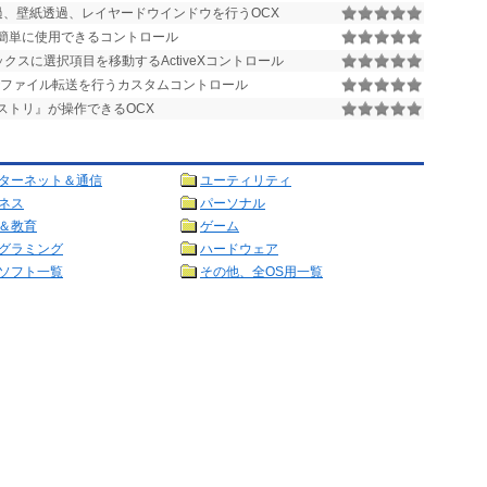
過、壁紙透過、レイヤードウインドウを行うOCX
VBで簡単に使用できるコントロール
クスに選択項目を移動するActiveXコントロール
間でファイル転送を行うカスタムコントロール
ストリ』が操作できるOCX
ターネット＆通信
ユーティリティ
ネス
パーソナル
＆教育
ゲーム
グラミング
ハードウェア
ソフト一覧
その他、全OS用一覧