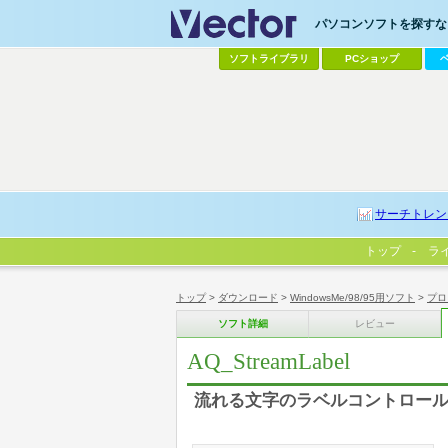
パソコンソフトを探すなら
ソフトライブラリ
PCショップ
サーチトレン
トップ
ラ
トップ
>
ダウンロード
>
WindowsMe/98/95用ソフト
>
プロ
ソフト詳細
レビュー
AQ_StreamLabel
流れる文字のラベルコントロー