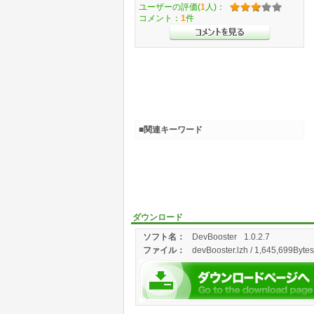
ユーザーの評価(
1
人)：
コメント：
1
件
■関連キーワード
ダウンロード
ソフト名：
DevBooster
1.0.2.7
ファイル：
devBooster.lzh / 1,645,699Bytes