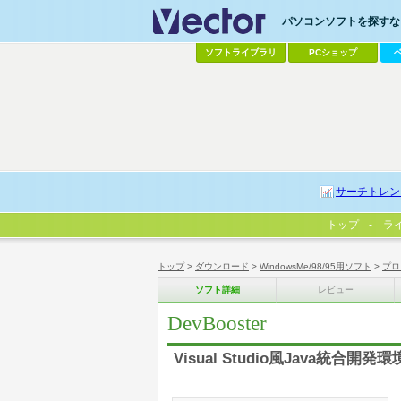
パソコンソフトを探すなら
ソフトライブラリ
PCショップ
サーチトレン
トップ
ラ
トップ
>
ダウンロード
>
WindowsMe/98/95用ソフト
>
プロ
ソフト詳細
レビュー
DevBooster
Visual Studio風Java統合開発環