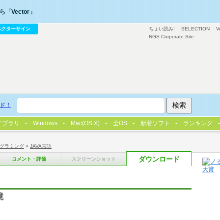
「Vector」
ベクターサイン
ちょい読み!
SELECTION
V
NGS Corporate Site
ド！
イブラリ
Windows
Mac(OS X)
全OS
新着ソフト
ランキング
グラミング
>
JAVA言語
ダウンロード
コメント・評価
スクリーンショット
境