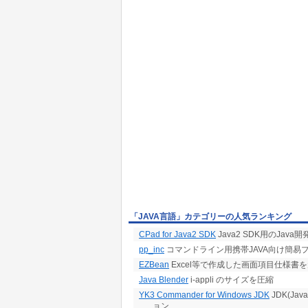
「JAVA言語」カテゴリーの人気ランキング
CPad for Java2 SDK
Java2 SDK用のJa
pp_inc
コマンドライン用携帯JAVA向け簡易
EZBean
Excel等で作成した画面項目仕様書を元
Java Blender
i-appli のサイズを圧縮
YK3 Commander for Windows JDK
JDK(Jav
ョン