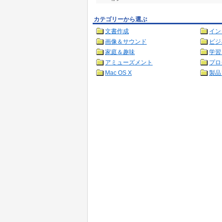
カテゴリーから選ぶ
文書作成
イン
画像＆サウンド
ビジ
家庭＆趣味
学習
アミューズメント
プロ
Mac OS X
製品