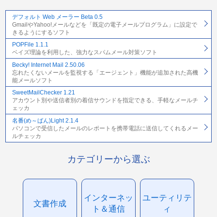
デフォルト Web メーラー Beta 0.5
GmailやYahoo!メールなどを「既定の電子メールプログラム」に設定で
きるようにするソフト
POPFile 1.1.1
ベイズ理論を利用した、強力なスパムメール対策ソフト
Becky! Internet Mail 2.50.06
忘れたくないメールを監視する「エージェント」機能が追加された高機
能メールソフト
SweetMailChecker 1.21
アカウント別や送信者別の着信サウンドを指定できる、手軽なメールチ
ェッカ
名番(め～ばん)Light 2.1.4
パソコンで受信したメールのレポートを携帯電話に送信してくれるメー
ルチェッカ
カテゴリーから選ぶ
インターネッ
ユーティリテ
文書作成
ト＆通信
ィ