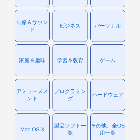
画像＆サウン
ビジネス
パーソナル
ド
家庭＆趣味
学習＆教育
ゲーム
アミューズメ
プログラミン
ハードウェア
ント
グ
製品ソフト一
その他、全OS
Mac OS X
覧
用一覧