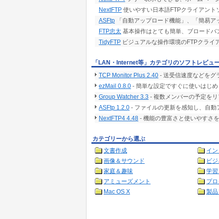
NextFTP
使いやすい日本語FTPクライアント
ASFtp
「自動アップロード機能」、「簡易アッ
FTP忠太
基本操作はとても簡単、ブロードバン
TidyFTP
ビジュアルな操作環境のFTPクライ
「LAN・Internet等」カテゴリのソフトレビュ
TCP Monitor Plus 2.40
- 送受信速度などを
ezMail 0.8.0
- 簡単な設定ですぐに使いはじめ
Group Watcher 3.3
- 複数メンバーの予定を
ASFtp 1.2.0
- ファイルの更新を感知し、自動
NextFTP4 4.48
- 機能の豊富さと使いやすさ
カテゴリーから選ぶ
文書作成
イン
画像＆サウンド
ビジ
家庭＆趣味
学習
アミューズメント
プロ
Mac OS X
製品