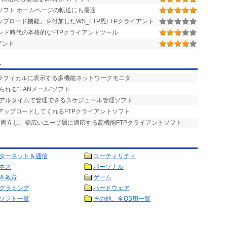
ソフト ホームページの転送にも最適
プロード機能」を付加したWS_FTP風FTPクライアント
ド時代の本格的なFTPクライアントツール
アント
ー
グラフィカルに表示する多機能ネットワークモニタ
られる“LANメール”ソフト
リアルタイムで管理できるスケジュール管理ソフト
アップロードしてくれるFTPクライアントソフト
を両立し、幅広いユーザ層に適応する高機能FTPクライアントソフト
ターネット＆通信
ユーティリティ
ネス
パーソナル
＆教育
ゲーム
グラミング
ハードウェア
ソフト一覧
その他、全OS用一覧