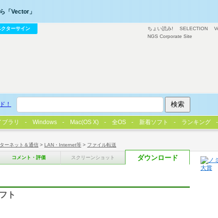
「Vector」
ベクターサイン
ちょい読み!
SELECTION
V
NGS Corporate Site
ド！
イブラリ
Windows
Mac(OS X)
全OS
新着ソフト
ランキング
ターネット＆通信
>
LAN・Internet等
>
ファイル転送
ダウンロード
コメント・評価
スクリーンショット
ソフト