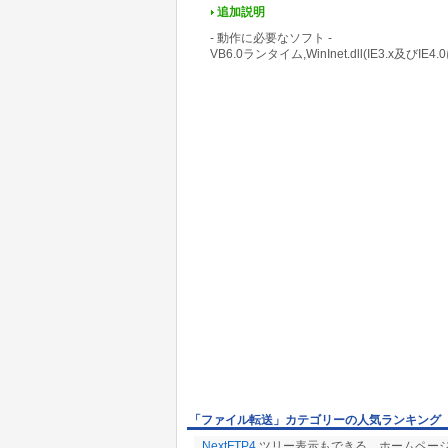
追加説明
- 動作に必要なソフト -
VB6.0ランタイム,WinInet.dll(IE3.x及びIE4
「ファイル転送」カテゴリーの人気ランキング
NextFTP4
ツリー表示もできる、ホームページ