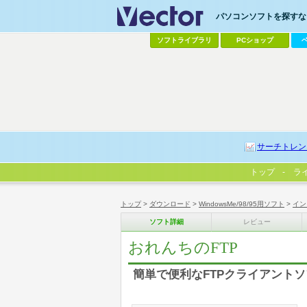
パソコンソフトを探すなら
ソフトライブラリ
PCショップ
サーチトレン
トップ
ラ
トップ
>
ダウンロード
>
WindowsMe/98/95用ソフト
>
イン
ソフト詳細
レビュー
おれんちのFTP
簡単で便利なFTPクライアント