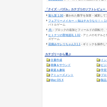
「クイズ・パズル」カテゴリのソフトレビュー
落ち算 1.00
- 書かれた数字を加算・減算し
フェアリーメイカー ～知はチカラなり！～ 1.
バトルゲーム
-R-
- ブロックの追加とフィールドの回転で
ヒトナツの聖地巡礼 1.02
- アニメのモデル
ズゲーム
花摘みサレリちゃん3 1.1
- ギミックを操作
カテゴリーから選ぶ
文書作成
イン
画像＆サウンド
ビジ
家庭＆趣味
学習
アミューズメント
プロ
Mac OS X
製品