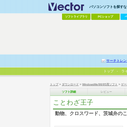
パソコンソフトを探すなら
ソフトライブラリ
PCショップ
サーチトレン
トップ
ラ
トップ
>
ダウンロード
>
WindowsMe/98/95用ソフト
>
ゲー
ソフト詳細
レビュー
ことわざ王子
動物、クロスワード、茨城弁の