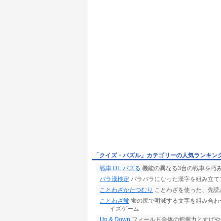
「クイズ・パズル」カテゴリーの人気ランキン
戦車 DE パズる
機能の異なる3台の戦車を巧
バラ漢検定
バラバラになった漢字を組み立て
ことわざかたつむり
ことわざを使った、先読
ことわざ蛍
蛍の尻で明滅する文字を組み合わ
イズゲーム
Up & Down
フィールド全体の把握力とすばや