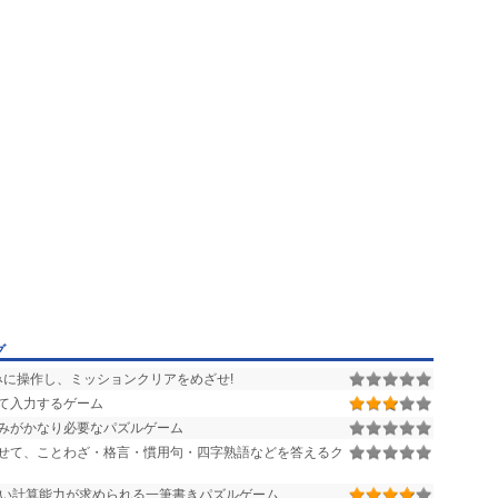
グ
みに操作し、ミッションクリアをめざせ!
て入力するゲーム
みがかなり必要なパズルゲーム
せて、ことわざ・格言・慣用句・四字熟語などを答えるク
い計算能力が求められる一筆書きパズルゲーム