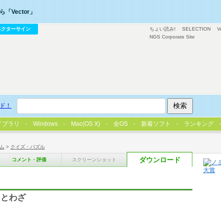
「Vector」
ベクターサイン
ちょい読み!
SELECTION
V
NGS Corporate Site
ド！
イブラリ
Windows
Mac(OS X)
全OS
新着ソフト
ランキング
ム
>
クイズ・パズル
ダウンロード
コメント・評価
スクリーンショット
ことわざ