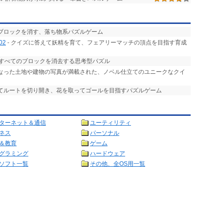
てブロックを消す、落ち物系パズルゲーム
02
- クイズに答えて妖精を育て、フェアリーマッチの頂点を目指す育成
、すべてのブロックを消去する思考型パズル
となった土地や建物の写真が満載された、ノベル仕立てのユニークなクイ
してルートを切り開き、花を取ってゴールを目指すパズルゲーム
ターネット＆通信
ユーティリティ
ネス
パーソナル
＆教育
ゲーム
グラミング
ハードウェア
ソフト一覧
その他、全OS用一覧