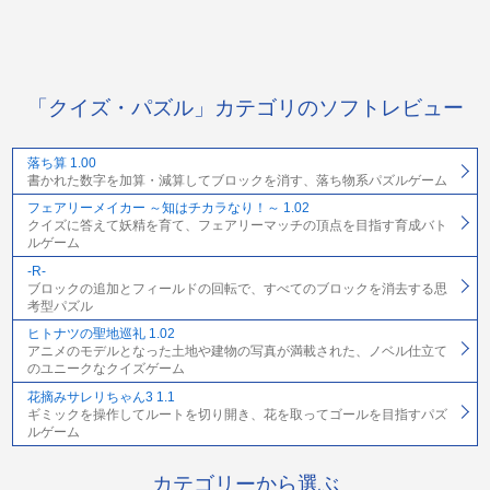
「クイズ・パズル」カテゴリのソフトレビュー
落ち算 1.00
書かれた数字を加算・減算してブロックを消す、落ち物系パズルゲーム
フェアリーメイカー ～知はチカラなり！～ 1.02
クイズに答えて妖精を育て、フェアリーマッチの頂点を目指す育成バト
ルゲーム
-R-
ブロックの追加とフィールドの回転で、すべてのブロックを消去する思
考型パズル
ヒトナツの聖地巡礼 1.02
アニメのモデルとなった土地や建物の写真が満載された、ノベル仕立て
のユニークなクイズゲーム
花摘みサレリちゃん3 1.1
ギミックを操作してルートを切り開き、花を取ってゴールを目指すパズ
ルゲーム
カテゴリーから選ぶ