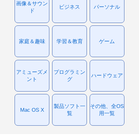
画像＆サウン
ビジネス
パーソナル
ド
家庭＆趣味
学習＆教育
ゲーム
アミューズメ
プログラミン
ハードウェア
ント
グ
製品ソフト一
その他、全OS
Mac OS X
覧
用一覧