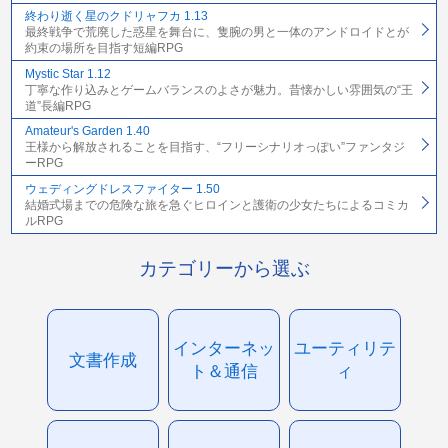
終わり逝く星のクドリャフカ 1.13
最終戦争で荒廃した惑星を舞台に、隻腕の男と一体のアンドロイドとが
約束の場所を目指す短編RPG
Mystic Star 1.12
丁寧な作り込みとゲームバランスのよさが魅力。昔懐かしい雰囲気の“王
道”長編RPG
Amateur's Garden 1.40
王様から解放されることを目指す、“フリーシナリオっぽい”ファンタジ
ーRPG
ウェディングドレスファイター 1.50
結婚式場までの危険な旅を急ぐヒロインと護衛の少女たちによるコミカ
ルRPG
カテゴリーから選ぶ
インターネッ
ユーティリテ
文書作成
ト＆通信
ィ