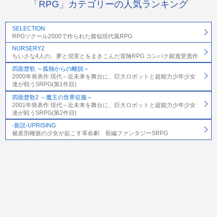
「RPG」カテゴリーの人気ランキング
SELECTION
RPGツクール2000で作られた擬似現代風RPG
NURSERY2
ちいさな4人の、夢と現実とをまきこんだ冒険RPG コンパク銀賞受賞作
四面楚歌 ～孤独からの離脱～
2000年発表作 現代～近未来を舞台に、巨大ロボットと超能力少年少女
達が戦うSRPG(第1作目)
四面楚歌2 ～魔王の世界征服～
2001年発表作 現代～近未来を舞台に、巨大ロボットと超能力少年少女
達が戦うSRPG(第2作目)
-新説-UPRISING
被差別種族の少女が起こす革命劇 長編ファンタジーSRPG