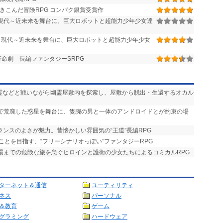
きこんだ冒険RPG コンパク銀賞受賞作
作 現代～近未来を舞台に、巨大ロボットと超能力少年少女達
作 現代～近未来を舞台に、巨大ロボットと超能力少年少女
命劇 長編ファンタジーSRPG
悪霊などと戦いながら幽霊屋敷内を探索し、屋敷から脱出・生還するオカル
争で荒廃した惑星を舞台に、隻腕の男と一体のアンドロイドとが約束の場
ランスのよさが魅力。昔懐かしい雰囲気の“王道”長編RPG
ことを目指す、“フリーシナリオっぽい”ファンタジーRPG
式場までの危険な旅を急ぐヒロインと護衛の少女たちによるコミカルRPG
ターネット＆通信
ユーティリティ
ネス
パーソナル
＆教育
ゲーム
グラミング
ハードウェア