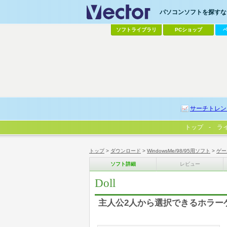
パソコンソフトを探すなら
ソフトライブラリ
PCショップ
サーチトレン
トップ
ラ
トップ
>
ダウンロード
>
WindowsMe/98/95用ソフト
>
ゲー
ソフト詳細
レビュー
Doll
主人公2人から選択できるホラー