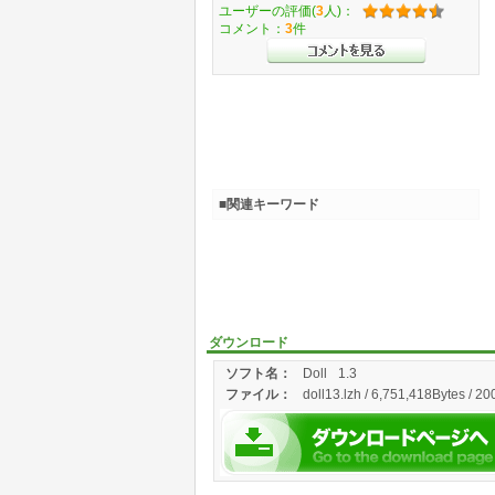
ユーザーの評価(
3
人)：
コメント：
3
件
■関連キーワード
ダウンロード
ソフト名：
Doll
1.3
ファイル：
doll13.lzh / 6,751,418Bytes / 2