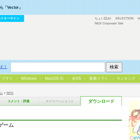
「Vector」
ベクターサイン
ちょい読み!
SELECTION
V
NGS Corporate Site
ド！
イブラリ
Windows
Mac(OS X)
全OS
新着ソフト
ランキング
ム
>
RPG
ダウンロード
コメント・評価
スクリーンショット
ゲーム