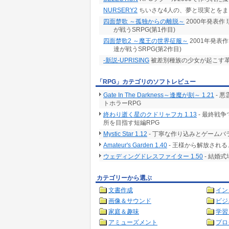
NURSERY2
ちいさな4人の、夢と現実とをま
四面楚歌 ～孤独からの離脱～
2000年発表
が戦うSRPG(第1作目)
四面楚歌2 ～魔王の世界征服～
2001年発表
達が戦うSRPG(第2作目)
-新説-UPRISING
被差別種族の少女が起こす革
「RPG」カテゴリのソフトレビュー
Gate In The Darkness～逢魔が刻～ 1.21
- 
トホラーRPG
終わり逝く星のクドリャフカ 1.13
- 最終戦
所を目指す短編RPG
Mystic Star 1.12
- 丁寧な作り込みとゲームバ
Amateur's Garden 1.40
- 王様から解放される
ウェディングドレスファイター 1.50
- 結婚
カテゴリーから選ぶ
文書作成
イン
画像＆サウンド
ビジ
家庭＆趣味
学習
アミューズメント
プロ