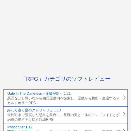
「RPG」カテゴリのソフトレビュー
Gate In The Darkness～逢魔が刻～ 1.21
悪霊などと戦いながら幽霊屋敷内を探索し、屋敷から脱出・生還するオ
カルトホラーRPG
終わり逝く星のクドリャフカ 1.13
最終戦争で荒廃した惑星を舞台に、隻腕の男と一体のアンドロイドとが
約束の場所を目指す短編RPG
Mystic Star 1.12