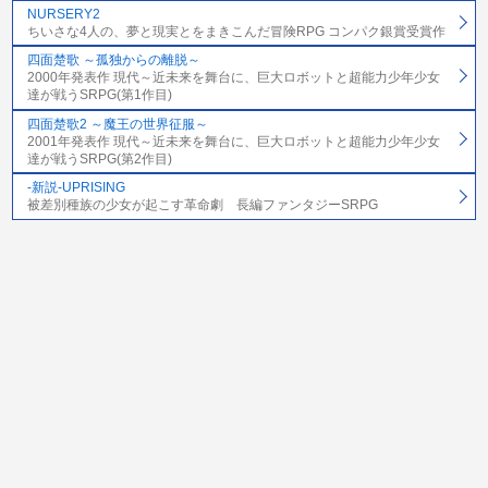
NURSERY2
ちいさな4人の、夢と現実とをまきこんだ冒険RPG コンパク銀賞受賞作
四面楚歌 ～孤独からの離脱～
2000年発表作 現代～近未来を舞台に、巨大ロボットと超能力少年少女
達が戦うSRPG(第1作目)
四面楚歌2 ～魔王の世界征服～
2001年発表作 現代～近未来を舞台に、巨大ロボットと超能力少年少女
達が戦うSRPG(第2作目)
-新説-UPRISING
被差別種族の少女が起こす革命劇 長編ファンタジーSRPG