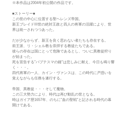
※本作品は2004年初公開の作品です。
■ストーリー■
この世の中心に位置する聖ヘレンズ帝国。
新王ブレイドIII世の絶対王政と四人の将軍の活躍により、世
界は統一されつつあった。
だが少なからず、新王を良く思わない者たちも存在する。
前王派、リ・シェル教を崇拝する教徒たちである。
彼らの存在は国にとって危険であるとし、ついに異教徒狩り
が始まった。
死を宣告する"バプテスマの鐘"は悲しみに耐え、今日も鳴り響
く・・・。
四代将軍の一人、カイン・ヴァンスは、この時代に戸惑いを
覚えながらも任務を遂行する。
帝国、異教徒・・・そして魔物。
この三大勢力により、時代は再び動乱の世となる。
時はガイア歴1657年、のちに"血の聖戦"と記される時代の幕
開けである。