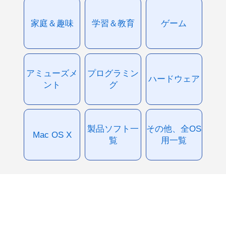
家庭＆趣味
学習＆教育
ゲーム
アミューズメ
プログラミン
ハードウェア
ント
グ
製品ソフト一
その他、全OS
Mac OS X
覧
用一覧