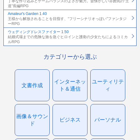
丁寧な作り込みとゲームバランスのよさが魅力。昔懐かしい雰囲気の“王
道”長編RPG
Amateur's Garden 1.40
王様から解放されることを目指す、“フリーシナリオっぽい”ファンタジ
ーRPG
ウェディングドレスファイター 1.50
結婚式場までの危険な旅を急ぐヒロインと護衛の少女たちによるコミカ
ルRPG
カテゴリーから選ぶ
インターネッ
ユーティリテ
文書作成
ト＆通信
ィ
画像＆サウン
ビジネス
パーソナル
ド