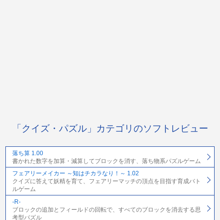
「クイズ・パズル」カテゴリのソフトレビュー
落ち算 1.00
書かれた数字を加算・減算してブロックを消す、落ち物系パズルゲーム
フェアリーメイカー ～知はチカラなり！～ 1.02
クイズに答えて妖精を育て、フェアリーマッチの頂点を目指す育成バト
ルゲーム
-R-
ブロックの追加とフィールドの回転で、すべてのブロックを消去する思
考型パズル