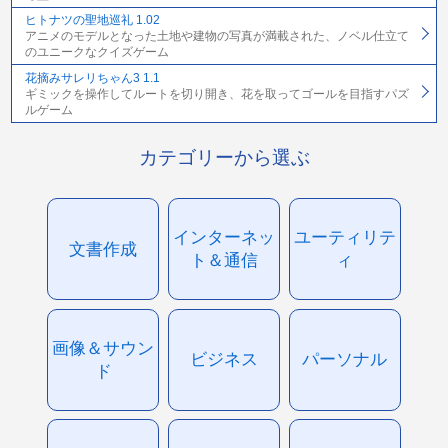
ヒトナツの聖地巡礼 1.02
アニメのモデルとなった土地や建物の写真が満載された、ノベル仕立て
のユニークなクイズゲーム
花摘みサレリちゃん3 1.1
ギミックを操作してルートを切り開き、花を取ってゴールを目指すパズ
ルゲーム
カテゴリーから選ぶ
インターネッ
ユーティリテ
文書作成
ト＆通信
ィ
画像＆サウン
ビジネス
パーソナル
ド