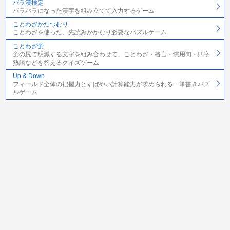
バラ漢検定
バラバラになった漢字を組み立てて入力するゲーム
ことわざかたつむり
ことわざを使った、先読みがかなり必要なパズルゲーム
ことわざ蛍
蛍の尻で明滅する文字を組み合わせて、ことわざ・格言・慣用句・四字
熟語などを答えるクイズゲーム
Up & Down
フィールド全体の把握力とすばやい計算能力が求められる一筆書きパズ
ルゲーム