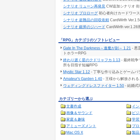
シナリオ リューン再発見
CW追加シナリオ 
シナリオ プロローグ
初心者向けカードワース
シナリオ 盗難品の回収依頼
CardWirth Ve
シナリオ 銀斧のジハード
CardWirth ver
「RPG」カテゴリのソフトレビュー
Gate In The Darkness～逢魔が刻～ 1.21
- 
トホラーRPG
終わり逝く星のクドリャフカ 1.13
- 最終戦
所を目指す短編RPG
Mystic Star 1.12
- 丁寧な作り込みとゲームバ
Amateur's Garden 1.40
- 王様から解放される
ウェディングドレスファイター 1.50
- 結婚
カテゴリーから選ぶ
文書作成
イン
画像＆サウンド
ビジ
家庭＆趣味
学習
アミューズメント
プロ
Mac OS X
製品