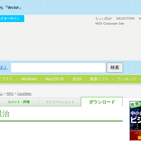
「Vector」
ベクターサイン
ちょい読み!
SELECTION
V
NGS Corporate Site
ド！
イブラリ
Windows
Mac(OS X)
全OS
新着ソフト
ランキング
ム
>
RPG
>
CardWirth
ダウンロード
コメント・評価
スクリーンショット
退治