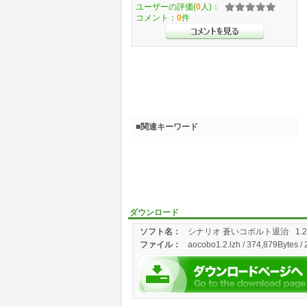
ユーザーの評価(
0
人)：
コメント：
0
件
■関連キーワード
ダウンロード
ソフト名：
シナリオ 蒼いコボルト退治
1.2
ファイル：
aocobo1.2.lzh / 374,879Bytes /