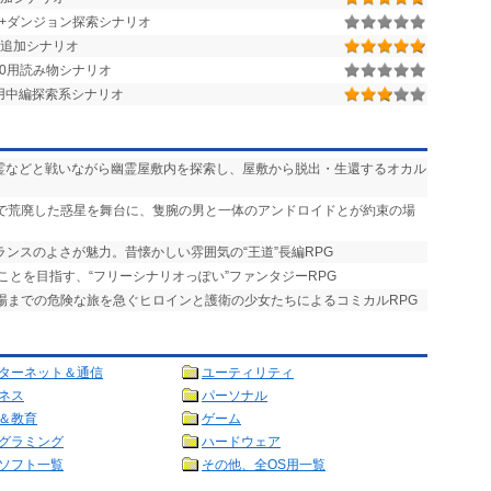
街+ダンジョン探索シナリオ
追加シナリオ
r.1.50用読み物シナリオ
.1.28用中編探索系シナリオ
悪霊などと戦いながら幽霊屋敷内を探索し、屋敷から脱出・生還するオカル
争で荒廃した惑星を舞台に、隻腕の男と一体のアンドロイドとが約束の場
ランスのよさが魅力。昔懐かしい雰囲気の“王道”長編RPG
ことを目指す、“フリーシナリオっぽい”ファンタジーRPG
式場までの危険な旅を急ぐヒロインと護衛の少女たちによるコミカルRPG
ターネット＆通信
ユーティリティ
ネス
パーソナル
＆教育
ゲーム
グラミング
ハードウェア
ソフト一覧
その他、全OS用一覧