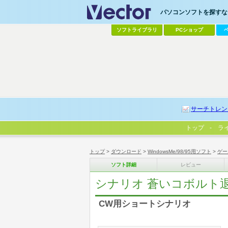
パソコンソフトを探すなら
ソフトライブラリ
PCショップ
サーチトレン
トップ
ラ
トップ
>
ダウンロード
>
WindowsMe/98/95用ソフト
>
ゲー
ソフト詳細
レビュー
シナリオ 蒼いコボルト
CW用ショートシナリオ