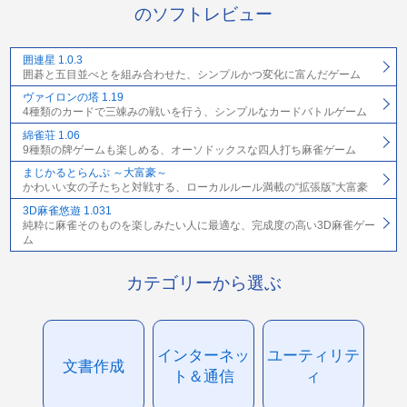
のソフトレビュー
囲連星 1.0.3
囲碁と五目並べとを組み合わせた、シンプルかつ変化に富んだゲーム
ヴァイロンの塔 1.19
4種類のカードで三竦みの戦いを行う、シンプルなカードバトルゲーム
綿雀荘 1.06
9種類の牌ゲームも楽しめる、オーソドックスな四人打ち麻雀ゲーム
まじかるとらんぷ ～大富豪～
かわいい女の子たちと対戦する、ローカルルール満載の“拡張版”大富豪
3D麻雀悠遊 1.031
純粋に麻雀そのものを楽しみたい人に最適な、完成度の高い3D麻雀ゲー
ム
カテゴリーから選ぶ
インターネッ
ユーティリテ
文書作成
ト＆通信
ィ