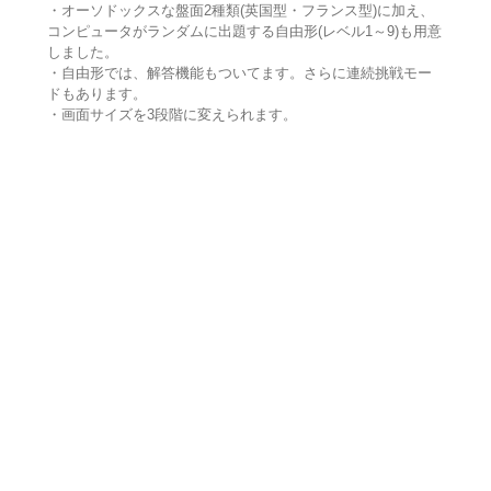
・オーソドックスな盤面2種類(英国型・フランス型)に加え、
コンピュータがランダムに出題する自由形(レベル1～9)も用意
しました。
・自由形では、解答機能もついてます。さらに連続挑戦モー
ドもあります。
・画面サイズを3段階に変えられます。