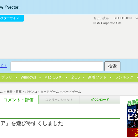
「Vector」
ベクターサイン
ちょい読み!
SELECTION
V
NGS Corporate Site
ド！
イブラリ
Windows
Mac(OS X)
全OS
新着ソフト
ランキング
ム
>
麻雀・将棋・パチンコ・カードゲーム
>
ボードゲーム
コメント・評価
スクリーンショット
ダウンロード
テア」を遊びやすくしました