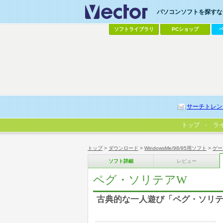
パソコンソフトを探すなら
ソフトライブラリ
PCショップ
サーチトレン
トップ
ラ
トップ
>
ダウンロード
>
WindowsMe/98/95用ソフト
>
ゲー
ソフト詳細
レビュー
ペグ・ソリテアW
古典的な一人遊び「ペグ・ソリ