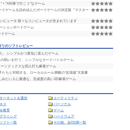
" + "A列車で行こう"なゲーム
ードゲームを詰め込んだボードゲームの決定版『マスター
 用のコンピュータ 様々なコンピュータが含まれています
レーションボードゲーム
ードゲーム
ゴリのソフトレビュー
せた、シンプルかつ変化に富んだゲーム
竦みの戦いを行う、シンプルなカードバトルゲーム
オーソドックスな四人打ち麻雀ゲーム
の子たちと対戦する、ローカルルール満載の“拡張版”大富豪
楽しみたい人に最適な、完成度の高い3D麻雀ゲーム
ターネット＆通信
ユーティリティ
ネス
パーソナル
＆教育
ゲーム
グラミング
ハードウェア
ソフト一覧
その他、全OS用一覧