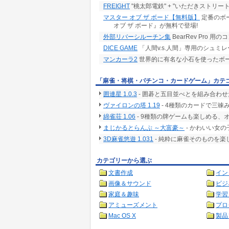
FREIGHT
"桃太郎電鉄" + "いただきストリート
マスター オブ ザ ボード【無料版】
定番のボ
オブ ザ ボード』が無料で登場!
外部リバーシルーチン集
BearRev Pro
DICE GAME
「人間v.s.人間」専用のシュミ
マンカーラ2
世界的に有名な小石を使ったボ
「麻雀・将棋・パチンコ・カードゲーム」カテ
囲連星 1.0.3
- 囲碁と五目並べとを組み合わ
ヴァイロンの塔 1.19
- 4種類のカードで三
綿雀荘 1.06
- 9種類の牌ゲームも楽しめる、
まじかるとらんぷ ～大富豪～
- かわいい女
3D麻雀悠遊 1.031
- 純粋に麻雀そのものを
カテゴリーから選ぶ
文書作成
イン
画像＆サウンド
ビジ
家庭＆趣味
学習
アミューズメント
プロ
Mac OS X
製品