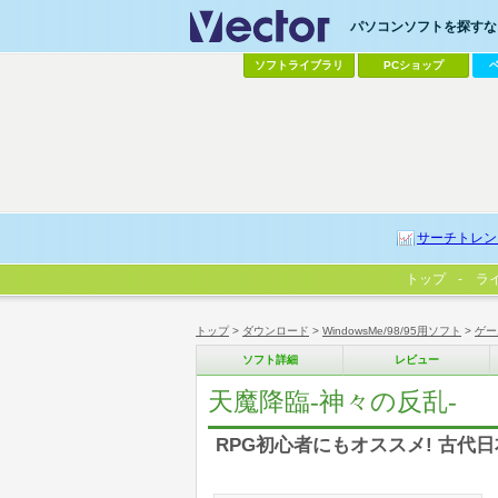
パソコンソフトを探すなら
ソフトライブラリ
PCショップ
サーチトレン
トップ
ラ
トップ
>
ダウンロード
>
WindowsMe/98/95用ソフト
>
ゲー
ソフト詳細
レビュー
天魔降臨-神々の反乱-
RPG初心者にもオススメ! 古