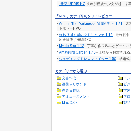
-新説-UPRISING
被差別種族の少女が起こす革
「RPG」カテゴリのソフトレビュー
Gate In The Darkness～逢魔が刻～ 1.21
- 
トホラーRPG
終わり逝く星のクドリャフカ 1.13
- 最終戦
所を目指す短編RPG
Mystic Star 1.12
- 丁寧な作り込みとゲームバ
Amateur's Garden 1.40
- 王様から解放される
ウェディングドレスファイター 1.50
- 結婚
カテゴリーから選ぶ
文書作成
イン
画像＆サウンド
ビジ
家庭＆趣味
学習
アミューズメント
プロ
Mac OS X
製品