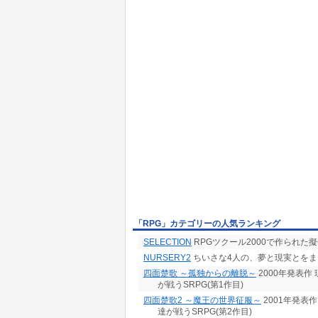
「RPG」カテゴリーの人気ランキング
SELECTION
RPGツクール2000で作られた擬
NURSERY2
ちいさな4人の、夢と現実とをま
四面楚歌 ～孤独からの離脱～
2000年発表
が戦うSRPG(第1作目)
四面楚歌2 ～魔王の世界征服～
2001年発表
達が戦うSRPG(第2作目)