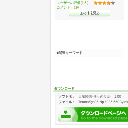
ユーザーの評価(
1
人)：
コメント：
1
件
■関連キーワード
ダウンロード
ソフト名：
天魔降臨-神々の反乱-
1.00
ファイル：
TenmaSys36.zip / 935,560Bytes