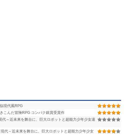
似現代風RPG
きこんだ冒険RPG コンパク銀賞受賞作
作 現代～近未来を舞台に、巨大ロボットと超能力少年少女達
作 現代～近未来を舞台に、巨大ロボットと超能力少年少女