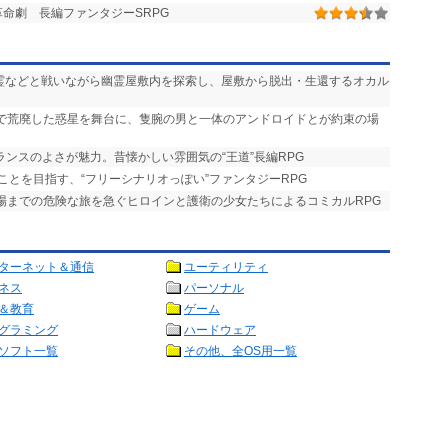
命劇 長編ファンタジーSRPG
悪霊などと戦いながら幽霊屋敷内を探索し、屋敷から脱出・生還するオカル
争で荒廃した惑星を舞台に、隻腕の男と一体のアンドロイドとが約束の場
ランスのよさが魅力。昔懐かしい雰囲気の“王道”長編RPG
ことを目指す、“フリーシナリオっぽい”ファンタジーRPG
式場までの危険な旅を急ぐヒロインと護衛の少女たちによるコミカルRPG
ターネット＆通信
ユーティリティ
ネス
パーソナル
＆教育
ゲーム
グラミング
ハードウェア
ソフト一覧
その他、全OS用一覧