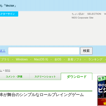
「Vector」
ベクターサイン
ちょい読み!
SELECTION
V
NGS Corporate Site
ド！
イブラリ
Windows
Mac(OS X)
全OS
新着ソフト
ランキング
ム
>
RPG
ダウンロード
コメント・評価
スクリーンショット
代日本が舞台のシンプルなロールプレイングゲーム