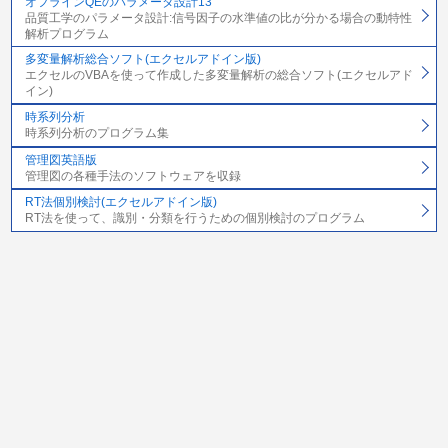
オフラインQEのパラメータ設計13
品質工学のパラメータ設計:信号因子の水準値の比が分かる場合の動特性
解析プログラム
多変量解析総合ソフト(エクセルアドイン版)
エクセルのVBAを使って作成した多変量解析の総合ソフト(エクセルアド
イン)
時系列分析
時系列分析のプログラム集
管理図英語版
管理図の各種手法のソフトウェアを収録
RT法個別検討(エクセルアドイン版)
RT法を使って、識別・分類を行うための個別検討のプログラム