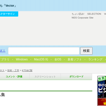
「Vector」
ベクターサイン
ちょい読み!
SELECTION
V
NGS Corporate Site
ド！
イブラリ
Windows
Mac(OS X)
全OS
新着ソフト
ランキング
ネス
>
技術・工学
>
KTS&C製
コメント・評価
スクリーンショット
ダウンロード
ム集