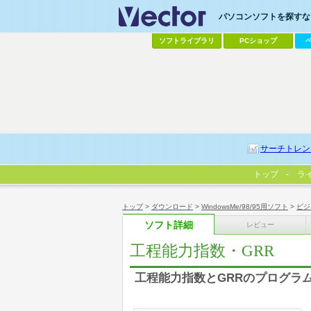
パソコンソフトを探すなら
ソフトライブラリ
PCショップ
サーチトレン
トップ
ラ
トップ
>
ダウンロード
>
WindowsMe/98/95用ソフト
>
ビジ
ソフト詳細
レビュー
工程能力指数・GRR
工程能力指数とGRRのプログラ