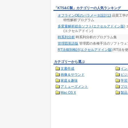
「KTS&C製」カテゴリーの人気ランキング
オフラインQEのパラメータ設計13
品質工学
特性解析プログラム
多変量解析総合ソフト(エクセルアドイン版)
(エクセルアドイン)
時系列分析
時系列分析のプログラム集
管理図英語版
管理図の各種手法のソフトウェ
RT法個別検討(エクセルアドイン版)
RT法を
カテゴリーから選ぶ
文書作成
イン
画像＆サウンド
ビジ
家庭＆趣味
学習
アミューズメント
プロ
Mac OS X
製品