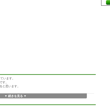
れています。
です。
ると思います。
▼ 続きを見る ▼
い。
ニューへ」ボタンを押して下さい。
るときには、総合メニューの「EXCEL終了」を押して下さい。
ときには、ホルダー全体を削除して下さい。