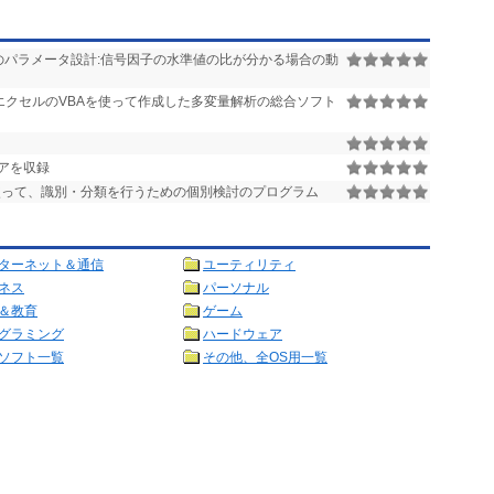
のパラメータ設計:信号因子の水準値の比が分かる場合の動
エクセルのVBAを使って作成した多変量解析の総合ソフト
アを収録
使って、識別・分類を行うための個別検討のプログラム
ターネット＆通信
ユーティリティ
ネス
パーソナル
＆教育
ゲーム
グラミング
ハードウェア
ソフト一覧
その他、全OS用一覧