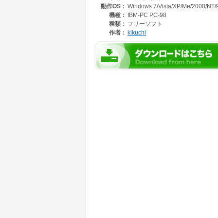
動作OS：
Windows 7/Vista/XP/Me/2000/NT/
【注意事項】
本ソフトはホームページの使用許諾に同意され
機種：
IBM-PC PC-98
http://ktsc.cafe.coocan.jp
種類：
フリーソフト
【必要な環境】
作者：
kikuchi
エクセル
【使用方法】
直感でわかります
【著作権】
KTS&C 菊地富男