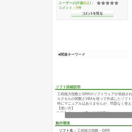
ユーザーの評価(
0
人)：
コメント：
0
件
■関連キーワード
ソフト詳細説明
工程能力指数とGRRのソフトウェアが収録さ
エクセルの関数とVBAを使って作成したソフト
特にマニュアルはありませんが、問題なく使え
【使い方】
1.総合メニューを立ち上げて下さい。
2.総合メニューで使いたい手法を選択して下さ
3.選択した手法を終了したいときには、「メ
動作環境
4.工程能力指数・GRRのプログラムを終了す
ソフト名：
工程能力指数・GRR
5.プログラムをアンインストール(削除)する