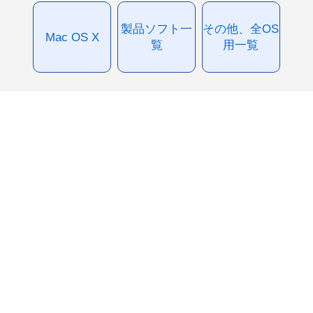
製品ソフト一
その他、全OS
Mac OS X
覧
用一覧