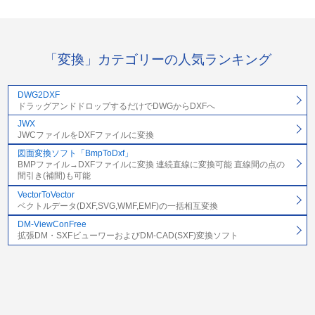
「変換」カテゴリーの人気ランキング
DWG2DXF
ドラッグアンドドロップするだけでDWGからDXFへ
JWX
JWCファイルをDXFファイルに変換
図面変換ソフト「BmpToDxf」
BMPファイル→DXFファイルに変換 連続直線に変換可能 直線間の点の
間引き(補間)も可能
VectorToVector
ベクトルデータ(DXF,SVG,WMF,EMF)の一括相互変換
DM-ViewConFree
拡張DM・SXFビューワーおよびDM-CAD(SXF)変換ソフト