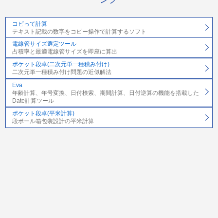
コピって計算
テキスト記載の数字をコピー操作で計算するソフト
電線管サイズ選定ツール
占積率と最適電線管サイズを即座に算出
ポケット段卓(二次元単一種積み付け)
二次元単一種積み付け問題の近似解法
Eva
年齢計算、年号変換、日付検索、期間計算、日付逆算の機能を搭載した
Date計算ツール
ポケット段卓(平米計算)
段ボール箱包装設計の平米計算