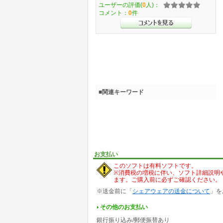
ユーザーの評価(
0
人)：
コメント：
0
件
■関連キーワード
お支払い
このソフトは有料ソフトです。
※消費税の増税に伴い、ソフト詳細説明
ます。ご購入前に必ずご確認ください。
※送金前に「
シェアウェアの送金について
」を
その他のお支払い
銀行振り込み/郵便振替あり