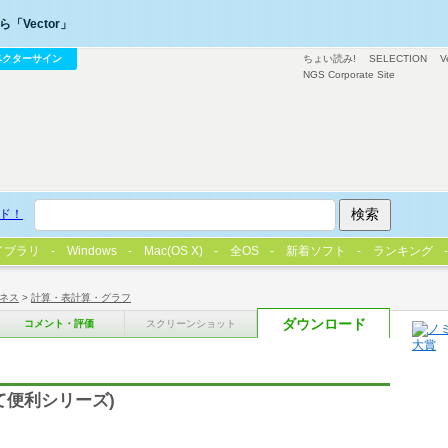
「Vector」
ベクターサイン
ちょい読み!
SELECTION
V
NGS Corporate Site
ド！
イブラリ
Windows
Mac(OS X)
全OS
新着ソフト
ランキング
ネス
>
計算・表計算・グラフ
ダウンロード
コメント・評価
スクリーンショット
て便利シリーズ)