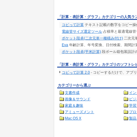
「計算・表計算・グラフ」カテゴリーの人気ラ
コピって計算
テキスト記載の数字をコピー操
電線管サイズ選定ツール
占積率と最適電線管
ポケット段卓(二次元単一種積み付け)
二次元
Eva
年齢計算、年号変換、日付検索、期間計算
ポケット段卓(平米計算)
段ボール箱包装設計
「計算・表計算・グラフ」カテゴリのソフトレ
コピって計算 2.0
- コピーするだけで、アプ
カテゴリーから選ぶ
文書作成
イン
画像＆サウンド
ビジ
家庭＆趣味
学習
アミューズメント
プロ
Mac OS X
製品