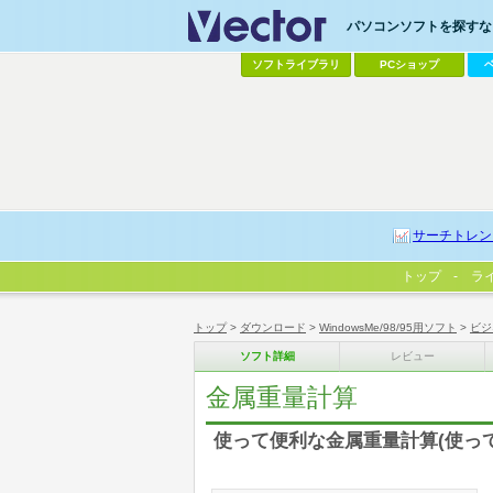
パソコンソフトを探すなら
ソフトライブラリ
PCショップ
サーチトレン
トップ
ラ
トップ
>
ダウンロード
>
WindowsMe/98/95用ソフト
>
ビジ
ソフト詳細
レビュー
金属重量計算
使って便利な金属重量計算(使っ