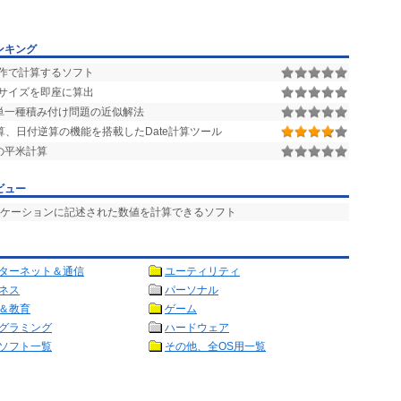
ンキング
作で計算するソフト
サイズを即座に算出
単一種積み付け問題の近似解法
、日付逆算の機能を搭載したDate計算ツール
の平米計算
ビュー
リケーションに記述された数値を計算できるソフト
ターネット＆通信
ユーティリティ
ネス
パーソナル
＆教育
ゲーム
グラミング
ハードウェア
ソフト一覧
その他、全OS用一覧