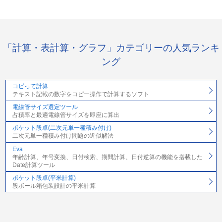
「計算・表計算・グラフ」カテゴリーの人気ランキ
ング
コピって計算
テキスト記載の数字をコピー操作で計算するソフト
電線管サイズ選定ツール
占積率と最適電線管サイズを即座に算出
ポケット段卓(二次元単一種積み付け)
二次元単一種積み付け問題の近似解法
Eva
年齢計算、年号変換、日付検索、期間計算、日付逆算の機能を搭載した
Date計算ツール
ポケット段卓(平米計算)
段ボール箱包装設計の平米計算