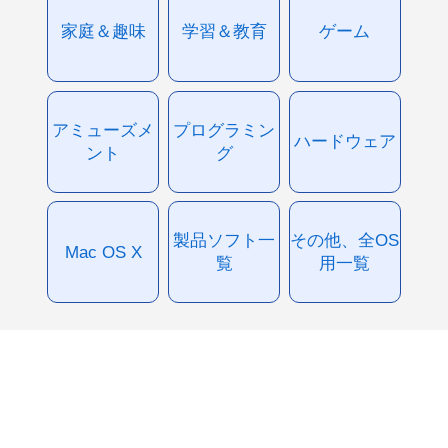
家庭＆趣味
学習＆教育
ゲーム
アミューズメ
プログラミン
ハードウェア
ント
グ
製品ソフト一
その他、全OS
Mac OS X
覧
用一覧