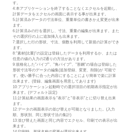
す。
4:本アプリケーションを終了することなくエクセルを起動し、
計算データをエクセルの画面に表示する事が出来ます。
5:計算済みデータの寸法単位、重量単位の書きかえ変更が出来
ます。
6:計算済みの行を選択し、寸法、重量の編集が出来ます。また
その選択行の上に追加挿入も出来ます。
7:選択した行の形状、寸法、個数を利用して新規の計算ができ
ます。
8:"素材(比重)"の設定は登録したデータを利用するか、または
任意の値の入力の2通りの方法があります。
9:規格化した"パイプ"、"角パイプ"、"形鋼"の場合は登録した
形状寸法等のデータの編集(追加登録、変更、削除)が 可能で
す。使い勝手に合った内容にすることにより簡単で楽に計算
出来ます。(登録、編集画面を用意してあります)
10:アプリケーション起動時での選択項目の初期表示指定が出
来ます。(デフォルト設定)
11:計算結果の画面表示を"表示"と"非表示"とに切り替え出来
ます。
12:データの画面表示の並び替えが可能となりました。(入力
順、形状別、同じ形状寸法の集計)
13:並び替えた画面と同じ内容でエクセル、印刷での表示が出
来ます。
14:印刷時、形状名称の変更が選択出来ます。