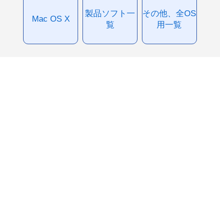
製品ソフト一
その他、全OS
Mac OS X
覧
用一覧