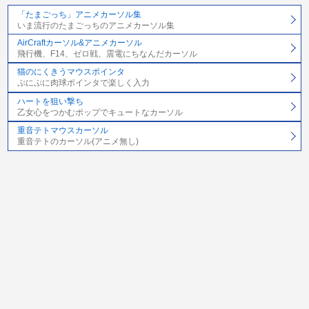
「たまごっち」アニメカーソル集
いま流行のたまごっちのアニメカーソル集
AirCraftカーソル&アニメカーソル
飛行機、F14、ゼロ戦、震電にちなんだカーソル
猫のにくきうマウスポインタ
ぷにぷに肉球ポインタで楽しく入力
ハートを狙い撃ち
乙女心をつかむポップでキュートなカーソル
重音テトマウスカーソル
重音テトのカーソル(アニメ無し)