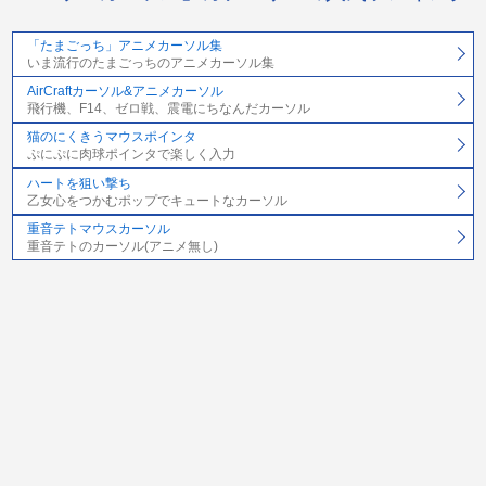
「たまごっち」アニメカーソル集
いま流行のたまごっちのアニメカーソル集
AirCraftカーソル&アニメカーソル
飛行機、F14、ゼロ戦、震電にちなんだカーソル
猫のにくきうマウスポインタ
ぷにぷに肉球ポインタで楽しく入力
ハートを狙い撃ち
乙女心をつかむポップでキュートなカーソル
重音テトマウスカーソル
重音テトのカーソル(アニメ無し)