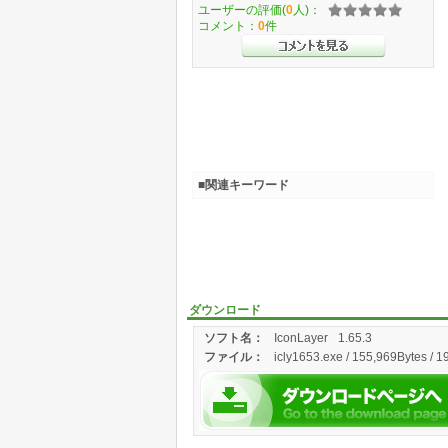
ユーザーの評価(
0
人)：
コメント：
0
件
■関連キーワード
ダウンロード
ソフト名：
IconLayer
1.65.3
ファイル：
icly1653.exe / 155,969Bytes / 1