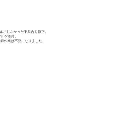
ンストールされなかった不具合を修正。
NI を添付。
録作業は不要になりました。