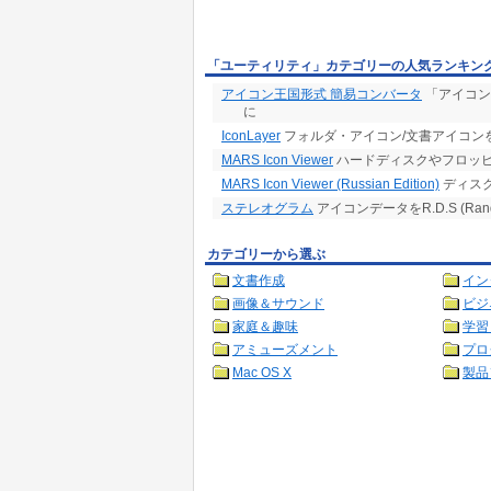
「ユーティリティ」カテゴリーの人気ランキン
アイコン王国形式 簡易コンバータ
「アイコン
に
IconLayer
フォルダ・アイコン/文書アイコン
MARS Icon Viewer
ハードディスクやフロッ
MARS Icon Viewer (Russian Edition)
ディスクの
ステレオグラム
アイコンデータをR.D.S (Rand
カテゴリーから選ぶ
文書作成
イン
画像＆サウンド
ビジ
家庭＆趣味
学習
アミューズメント
プロ
Mac OS X
製品