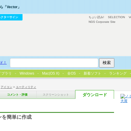
「Vector」
ベクターサイン
ちょい読み!
SELECTION
V
NGS Corporate Site
ド！
イブラリ
Windows
Mac(OS X)
全OS
新着ソフト
ランキング
>
アイコン
>
ユーティリティ
ダウンロード
コメント・評価
スクリーンショット
ンを簡単に作成