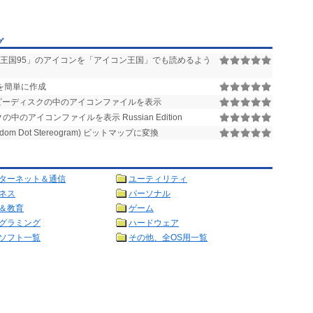
グ
王国95」のアイコンを「アイコン王国」でも読めるよう
を簡単に作成
ピーディスクの中のアイコンファイルを表示
中のアイコンファイルを表示 Russian Edition
om Dot Stereogram) ビットマップに変換
ターネット＆通信
ユーティリティ
ネス
パーソナル
＆教育
ゲーム
グラミング
ハードウェア
ソフト一覧
その他、全OS用一覧