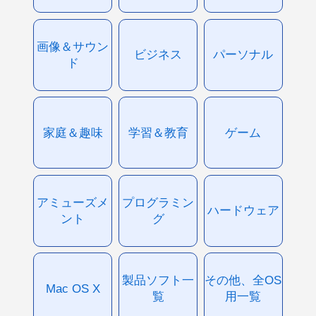
画像＆サウン
ビジネス
パーソナル
ド
家庭＆趣味
学習＆教育
ゲーム
アミューズメ
プログラミン
ハードウェア
ント
グ
製品ソフト一
その他、全OS
Mac OS X
覧
用一覧