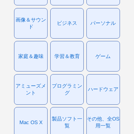
画像＆サウン
ビジネス
パーソナル
ド
家庭＆趣味
学習＆教育
ゲーム
アミューズメ
プログラミン
ハードウェア
ント
グ
製品ソフト一
その他、全OS
Mac OS X
覧
用一覧