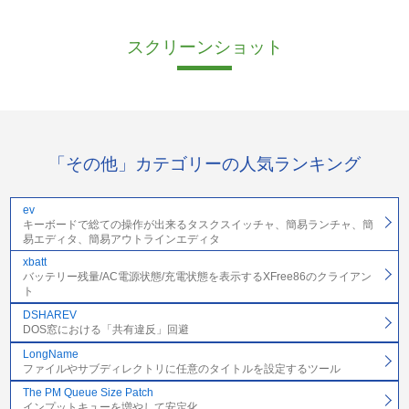
スクリーンショット
「その他」カテゴリーの人気ランキング
ev
キーボードで総ての操作が出来るタスクスイッチャ、簡易ランチャ、簡
易エディタ、簡易アウトラインエディタ
xbatt
バッテリー残量/AC電源状態/充電状態を表示するXFree86のクライアン
ト
DSHAREV
DOS窓における「共有違反」回避
LongName
ファイルやサブディレクトリに任意のタイトルを設定するツール
The PM Queue Size Patch
インプットキューを増やして安定化