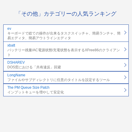
「その他」カテゴリーの人気ランキング
ev
キーボードで総ての操作が出来るタスクスイッチャ、簡易ランチャ、簡
易エディタ、簡易アウトラインエディタ
xbatt
バッテリー残量/AC電源状態/充電状態を表示するXFree86のクライアン
ト
DSHAREV
DOS窓における「共有違反」回避
LongName
ファイルやサブディレクトリに任意のタイトルを設定するツール
The PM Queue Size Patch
インプットキューを増やして安定化