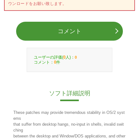
ウンロードをお願い致します。
コメント
ユーザーの評価(
人)：
0
0
コメント：
件
0
ソフト詳細説明
These patches may provide tremendous stability in OS/2 syst
ems
that suffer from desktop hangs, no-input in shells, invalid swit
ching
between the desktop and Window/DOS applications, and other