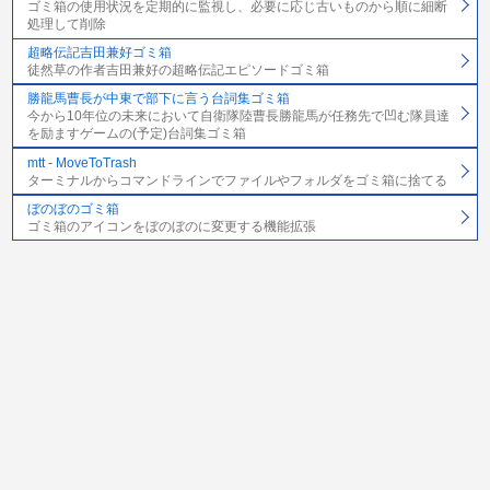
ゴミ箱の使用状況を定期的に監視し、必要に応じ古いものから順に細断
処理して削除
超略伝記吉田兼好ゴミ箱
徒然草の作者吉田兼好の超略伝記エピソードゴミ箱
勝龍馬曹長が中東で部下に言う台詞集ゴミ箱
今から10年位の未来において自衛隊陸曹長勝龍馬が任務先で凹む隊員達
を励ますゲームの(予定)台詞集ゴミ箱
mtt - MoveToTrash
ターミナルからコマンドラインでファイルやフォルダをゴミ箱に捨てる
ぼのぼのゴミ箱
ゴミ箱のアイコンをぼのぼのに変更する機能拡張