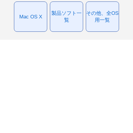
製品ソフト一
その他、全OS
Mac OS X
覧
用一覧